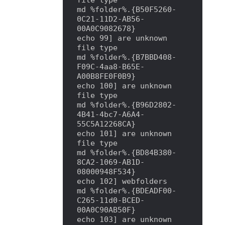
file type

md %folder%.{B50F5260-
0C21-11D2-AB56-
00A0C9082678}

echo 99] are unknown 
file type

md %folder%.{B7BBD408-
F09C-4aa8-B65E-
A00B8FE0F0B9}

echo 100] are unknown 
file type

md %folder%.{B96D2802-
4B41-4bc7-A6A4-
55C5A12268CA}

echo 101] are unknown 
file type

md %folder%.{BD84B380-
8CA2-1069-AB1D-
08000948F534}

echo 102] webfolders

md %folder%.{BDEADF00-
C265-11d0-BCED-
00A0C90AB50F}

echo 103] are unknown 