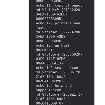
08002B30309D}

echo 11] control panel

md %folder%.{21EC2020-
3AEA-1069-A2DD-
08002B30309D}

echo 12] printers and 
faxes

md %folder%.{2227A280-
3AEA-1069-A2DE-
08002B30309D}

echo 13] an html 
document

md %folder%.{25336920-
03F9-11CF-8FD0-
00AA00686F13}

echo 14] search icon

md %folder%.{2559a1f0-
21d7-11d4-bdaf-
00c04f60b9f0}

echo 15] help and 
support icon

md %folder%.{2559a1f1-
21d7-11d4-bdaf-
00c04f60b9f0}
