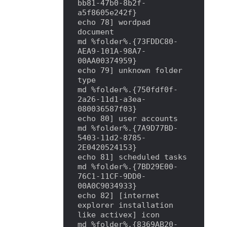
bb81-47b0-8b2f-
a5f8605e242f}

echo 78] wordpad 
document

md %folder%.{73FDDC80-
AEA9-101A-98A7-
00AA00374959}

echo 79] unknown folder 
type

md %folder%.{750fdf0f-
2a26-11d1-a3ea-
080036587f03}

echo 80] user accounts

md %folder%.{7A9D77BD-
5403-11d2-8785-
2E0420524153}

echo 81] scheduled tasks

md %folder%.{7BD29E00-
76C1-11CF-9DD0-
00A0C9034933}

echo 82] [internet 
explorer installation 
like activex] icon

md %folder%.{8369AB20-