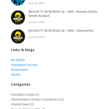
avril 14, 2019
[BreizhCTF 2k18] Write-Up – Web : Basique Simple
Simple Basique
avril 23, 2018
[BreizhCTF 2k18] Write-Up – Web : Chinoiseries
avril 23, 2018
Links & blogs
My GitHub
Information-Security
0xbadcoded
Synetis
Catégories
Actualités & News
(5)
Administration réseaux et systèmes
(22)
ASafety News
(2)