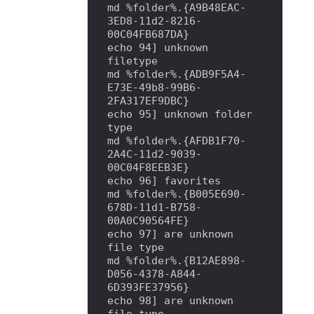
md %folder%.{A9B48EAC-
3ED8-11d2-8216-
00C04FB687DA}

echo 94] unknown 
filetype

md %folder%.{ADB9F5A4-
E73E-49b8-99B6-
2FA317EF9DBC}

echo 95] unknown folder 
type

md %folder%.{AFDB1F70-
2A4C-11d2-9039-
00C04F8EEB3E}

echo 96] favorites

md %folder%.{B005E690-
678D-11d1-B758-
00A0C90564FE}

echo 97] are unknown 
file type

md %folder%.{B12AE898-
D056-4378-A844-
6D393FE37956}

echo 98] are unknown 