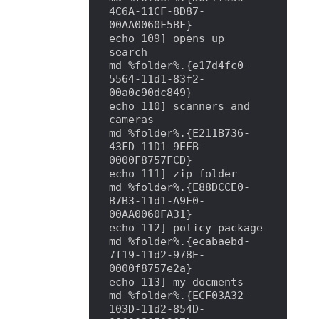
4C6A-11CF-8D87-
00AA0060F5BF}

echo 109] opens up 
search

md %folder%.{e17d4fc0-
5564-11d1-83f2-
00a0c90dc849}

echo 110] scanners and 
cameras

md %folder%.{E211B736-
43FD-11D1-9EFB-
0000F8757FCD}

echo 111] zip folder

md %folder%.{E88DCCE0-
B7B3-11d1-A9F0-
00AA0060FA31}

echo 112] policy package

md %folder%.{ecabaebd-
7f19-11d2-978E-
0000f8757e2a}

echo 113] my docments

md %folder%.{ECF03A32-
103D-11d2-854D-