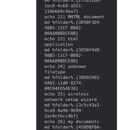
md %folder%.{2728520d-
1ec8-4c68-a551-
316b684c4ea7}

echo 22] MHTML document

md %folder%.{3050F3D9-
98B5-11CF-BB82-
00AA00BDCE0B}

echo 23] html 
application

md %folder%.{3050f4d8-
98B5-11CF-BB82-
00AA00BDCE0B}

echo 24] unknown 
filetype

md %folder%.{30D02401-
6A81-11d0-8274-
00C04FD5AE38}

echo 25] wireless 
network setup wizard

md %folder%.{3c5c43a3-
9ce9-4a9b-9699-
2ac0cf6cc4bf}

echo 26] my documents

md %folder%.{450D8FBA-