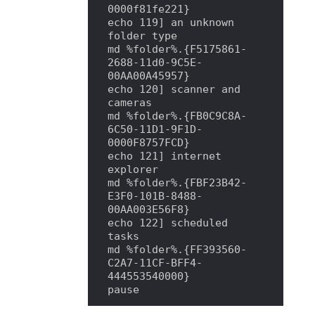
0000f81fe221}

echo 119] an unknown 
folder type

md %folder%.{F5175861-
2688-11d0-9C5E-
00AA00A45957}

echo 120] scanner and 
cameras

md %folder%.{FB0C9C8A-
6C50-11D1-9F1D-
0000F8757FCD}

echo 121] internet 
explorer

md %folder%.{FBF23B42-
E3F0-101B-8488-
00AA003E56F8}

echo 122] scheduled 
tasks

md %folder%.{FF393560-
C2A7-11CF-BFF4-
444553540000}

pause