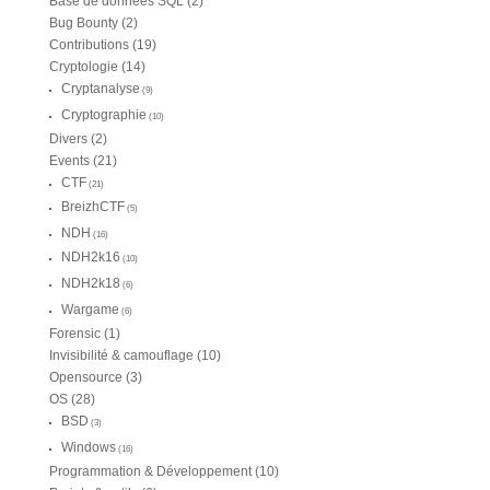
Base de données SQL
(2)
Bug Bounty
(2)
Contributions
(19)
Cryptologie
(14)
Cryptanalyse
(9)
Cryptographie
(10)
Divers
(2)
Events
(21)
CTF
(21)
BreizhCTF
(5)
NDH
(16)
NDH2k16
(10)
NDH2k18
(6)
Wargame
(6)
Forensic
(1)
Invisibilité & camouflage
(10)
Opensource
(3)
OS
(28)
BSD
(3)
Windows
(16)
Programmation & Développement
(10)