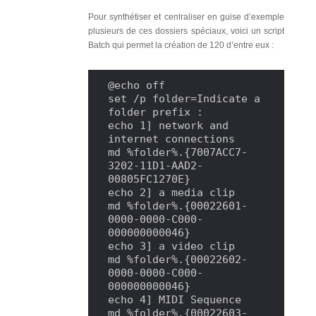
Pour synthétiser et centraliser en guise d’exemple
plusieurs de ces dossiers spéciaux, voici un script
Batch qui permet la création de 120 d’entre eux :
@echo off

set /p folder=Indicate a 
folder prefix :

echo 1] network and 
internet connections

md %folder%.{7007ACC7-
3202-11D1-AAD2-
00805FC1270E}

echo 2] a media clip

md %folder%.{00022601-
0000-0000-C000-
000000000046}

echo 3] a video clip

md %folder%.{00022602-
0000-0000-C000-
000000000046}

echo 4] MIDI Sequence

md %folder%.{00022603-