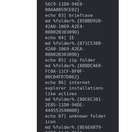
56C9-11D0-94E8-
00AA0059CE02}

echo 83] briefcase

md %folder%.{85BBD920-
42A0-1069-A2E4-
08002B30309D}

echo 84] IE

md %folder%.{871C5380-
42A0-1069-A2EA-
08002B30309D}

echo 85] zip folder

md %folder%.{888DCA60-
FC0A-11CF-8F0F-
00C04FD7D062}

echo 86] internet 
explorer installations 
like activex

md %folder%.{88C6C381-
2E85-11D0-94DE-
444553540000}

echo 87] unknown folder 
icon

md %folder%.{8E6E6079-