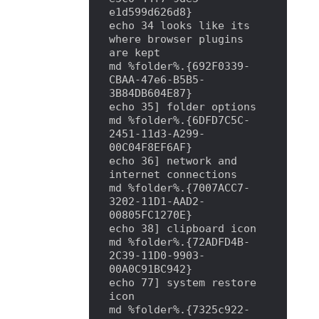
e1d599d626d8}

echo 34 looks like its 
where browser plugins 
are kept

md %folder%.{692F0339-
CBAA-47e6-B5B5-
3B84DB604E87}

echo 35] folder options

md %folder%.{6DFD7C5C-
2451-11d3-A299-
00C04F8EF6AF}

echo 36] network and 
internet connections

md %folder%.{7007ACC7-
3202-11D1-AAD2-
00805FC1270E}

echo 38] clipboard icon

md %folder%.{72ADFD4B-
2C39-11D0-9903-
00A0C91BC942}

echo 77] system restore 
icon

md %folder%.{7325c922-