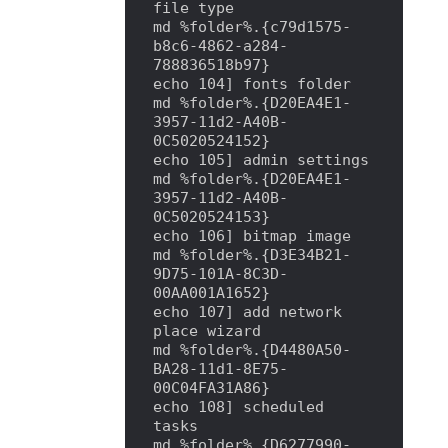
file type

md %folder%.{c79d1575-
b8c6-4862-a284-
788836518b97}

echo 104] fonts folder

md %folder%.{D20EA4E1-
3957-11d2-A40B-
0C5020524152}

echo 105] admin settings

md %folder%.{D20EA4E1-
3957-11d2-A40B-
0C5020524153}

echo 106] bitmap image

md %folder%.{D3E34B21-
9D75-101A-8C3D-
00AA001A1652}

echo 107] add network 
place wizard

md %folder%.{D4480A50-
BA28-11d1-8E75-
00C04FA31A86}

echo 108] scheduled 
tasks

md %folder%.{D6277990-