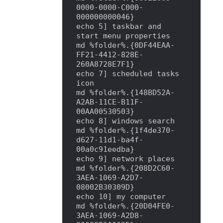
0000-0000-C000-
000000000046}

echo 5] taskbar and 
start menu properties

md %folder%.{0DF44EAA-
FF21-4412-828E-
260A8728E7F1}

echo 7] scheduled tasks 
icon

md %folder%.{148BD52A-
A2AB-11CE-B11F-
00AA00530503}

echo 8] windows search

md %folder%.{1f4de370-
d627-11d1-ba4f-
00a0c91eedba}

echo 9] network places

md %folder%.{208D2C60-
3AEA-1069-A2D7-
08002B30309D}

echo 10] my computer

md %folder%.{20D04FE0-
3AEA-1069-A2D8-