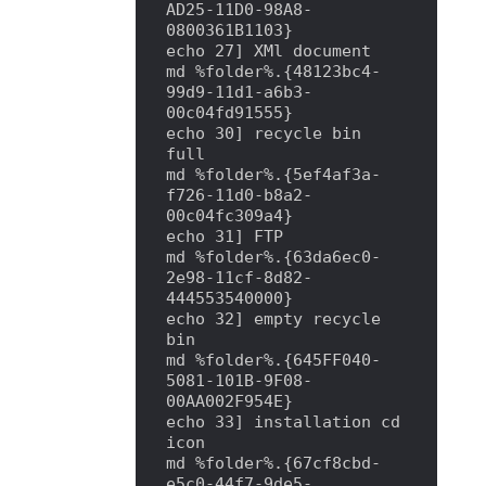
AD25-11D0-98A8-
0800361B1103}

echo 27] XMl document

md %folder%.{48123bc4-
99d9-11d1-a6b3-
00c04fd91555}

echo 30] recycle bin 
full

md %folder%.{5ef4af3a-
f726-11d0-b8a2-
00c04fc309a4}

echo 31] FTP

md %folder%.{63da6ec0-
2e98-11cf-8d82-
444553540000}

echo 32] empty recycle 
bin

md %folder%.{645FF040-
5081-101B-9F08-
00AA002F954E}

echo 33] installation cd 
icon

md %folder%.{67cf8cbd-
e5c0-44f7-9de5-