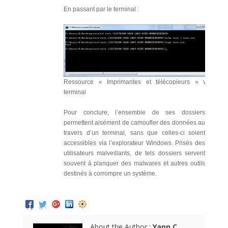
En passant par le terminal :
Ressource « Imprimantes et télécopieurs » via le
terminal
Pour conclure, l’ensemble de ses dossiers
permettent aisément de camoufler des données au
travers d’un terminal, sans que celles-ci soient
accessibles via l’explorateur Windows. Prisés des
utilisateurs malveillants, de tels dossiers servent
souvent à planquer des malwares et autres outils
destinés à corrompre un système.
About the Author :
Yann C.