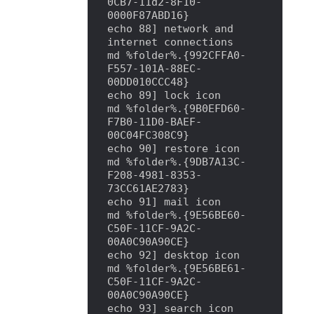
0CB7-11d2-8F10-
0000F87ABD16}

echo 88] network and 
internet connections

md %folder%.{992CFFA0-
F557-101A-88EC-
00DD010CCC48}

echo 89] lock icon

md %folder%.{9B0EFD60-
F7B0-11D0-BAEF-
00C04FC308C9}

echo 90] restore icon

md %folder%.{9DB7A13C-
F208-4981-8353-
73CC61AE2783}

echo 91] mail icon

md %folder%.{9E56BE60-
C50F-11CF-9A2C-
00A0C90A90CE}

echo 92] desktop icon

md %folder%.{9E56BE61-
C50F-11CF-9A2C-
00A0C90A90CE}

echo 93] search icon
