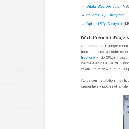
Orbital SQL Decryptor
(MSS
dbForge SQL Decryptor
Optillect SQL Decryptor
(MS
Déchiffrement d’objets
Au sein de cette jungle d’outil,
fonctionnalités. Un autre avanta
freeware
» (de 2011). Il assu
dernière en date : la 2012 (so
et aucune mise à jour n’a l’air 
Après son installation, il suff
crédentiels associés et la lis