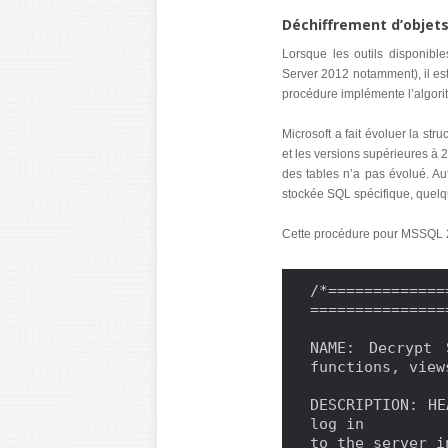
Déchiffrement d’objets
Lorsque les outils disponibl
Server 2012 notamment), il es
procédure implémente l’algori
Microsoft a fait évoluer la st
et les versions supérieures à 2
des tables n’a pas évolué. Aut
stockée SQL spécifique, quelq
Cette procédure pour MSSQL 20
/*=============
===============
NAME: Decrypt 
functions, view
DESCRIPTION: HE
log in

to the server i