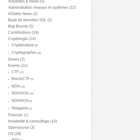
Actualités & News
(5)
Administration réseaux et systèmes
(22)
ASafety News
(2)
Base de données SQL
(2)
Bug Bounty
(2)
Contributions
(19)
Cryptologie
(14)
Cryptanalyse
(9)
Cryptographie
(10)
Divers
(2)
Events
(21)
CTF
(21)
BreizhCTF
(5)
NDH
(16)
NDH2k16
(10)
NDH2k18
(6)
Wargame
(6)
Forensic
(1)
Invisibilité & camouflage
(10)
Opensource
(3)
OS
(28)