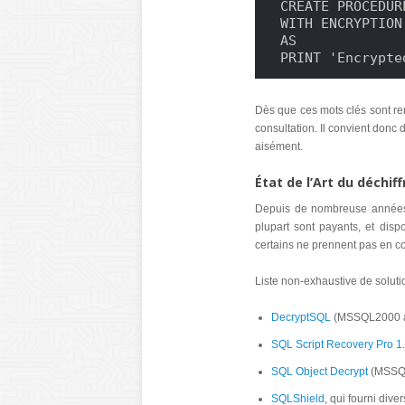
CREATE PROCEDUR
WITH ENCRYPTION

AS

PRINT 'Encrypte
Dès que ces mots clés sont ren
consultation. Il convient donc 
aisément.
État de l’Art du déchi
Depuis de nombreuse années, 
plupart sont payants, et disp
certains ne prennent pas en 
Liste non-exhaustive de solutio
DecryptSQL
(MSSQL2000 
SQL Script Recovery Pro 1
SQL Object Decrypt
(MSSQL
SQLShield
, qui fourni div