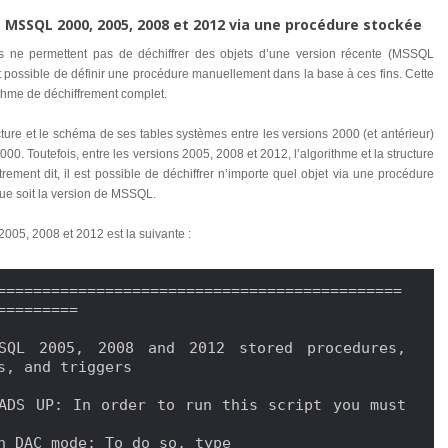
 MSSQL 2000, 2005, 2008 et 2012 via une procédure stockée
es ne permettent pas de déchiffrer des objets d’une version récente (MSSQL
t possible de définir une procédure manuellement dans la base à ces fins. Cette
thme de déchiffrement complet.
ructure et le schéma de ses tables systèmes entre les versions 2000 (et antérieur)
000. Toutefois, entre les versions 2005, 2008 et 2012, l’algorithme et la structure
rement dit, il est possible de déchiffrer n’importe quel objet via une procédure
ue soit la version de MSSQL.
05, 2008 et 2012 est la suivante :
=============================================
=========

SQL 2005, 2008 and 2012 stored procedures, 
s, and triggers

ADS UP: In order to run this script you must 
n DAC mode: To do so, type
