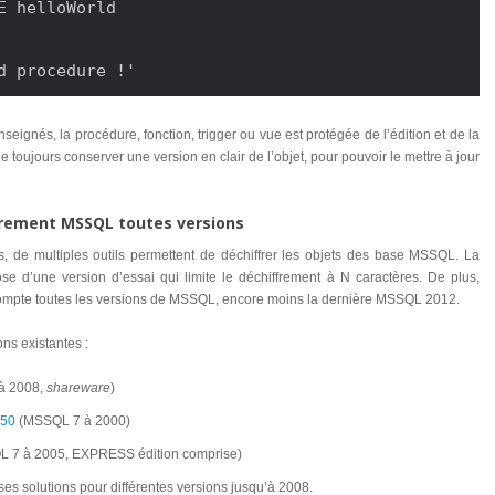
E helloWorld

d procedure !'
seignés, la procédure, fonction, trigger ou vue est protégée de l’édition et de la
de toujours conserver une version en clair de l’objet, pour pouvoir le mettre à jour
ffrement MSSQL toutes versions
de multiples outils permettent de déchiffrer les objets des base MSSQL. La
ose d’une version d’essai qui limite le déchiffrement à N caractères. De plus,
compte toutes les versions de MSSQL, encore moins la dernière MSSQL 2012.
ns existantes :
à 2008,
shareware
)
.50
(MSSQL 7 à 2000)
 7 à 2005, EXPRESS édition comprise)
erses solutions pour différentes versions jusqu’à 2008.