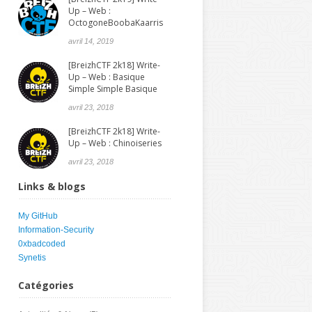
Up – Web :
OctogoneBoobaKaarris
avril 14, 2019
[BreizhCTF 2k18] Write-
Up – Web : Basique
Simple Simple Basique
avril 23, 2018
[BreizhCTF 2k18] Write-
Up – Web : Chinoiseries
avril 23, 2018
Links & blogs
My GitHub
Information-Security
0xbadcoded
Synetis
Catégories