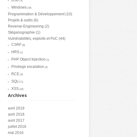
BSD
(3)
Windows
(16)
Programmation & Développement
(10)
Projets & outils
(6)
Reverse-Engineering
(2)
Stéganographie
(1)
Vulnérabilités, exploits et PoC
(44)
CSRF
(8)
HRS
(1)
PHP Object Injection
(1)
Privilege escalation
(4)
RCE
(9)
SQLi
(1)
XSS
(24)
Archives
avril 2019
avril 2018
avril 2017
juillet 2016
mai 2016