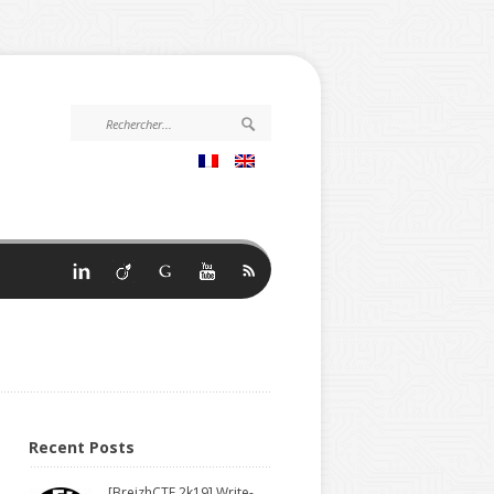
Recent Posts
[BreizhCTF 2k19] Write-