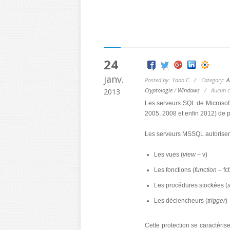
24
janv.
Posted by: Yann C. / Category:
A
Cryptologie
/
Windows
/
Aucun 
2013
Les serveurs SQL de Microsoft
2005, 2008 et enfin 2012) de p
Les serveurs MSSQL autorisent 
Les vues (
view
– v)
Les fonctions (
function
– fct
Les procédures stockées (
Les déclencheurs (
trigger
)
Cette protection se caractéris