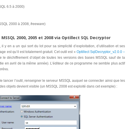
QL 6.5 à 2000)
SQL 2000 à 2008,
freeware
)
 MSSQL 2000, 2005 et 2008 via Optillect SQL Decryptor
 il y en a un qui sort du lot pour sa simplicité d’exploitation, d’utilisation et ses
ge est qu’il est totalement gratuit. Cet outil est «
Optillect SqlDecryptor_v2.0.0 –
re le déchiffrement d’objet de toutes les versions des bases MSSQL sauf de la
rtie en avril de la même année). L’éditeur de ce programme ne semble plus actif
prévu.
it de lancer l’outil, renseigner le serveur MSSQL auquel se connecter ainsi que les
te des objets devient visible (un MSSQL 2008 est exploité dans cet exemple) :