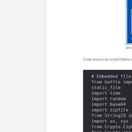
dec
Code source du script Python r
# Embedded file
from bottle imp
static_file

import time

import random

import base64

import zipfile

from StringIO i
import os, sys

from Crypto.Cip