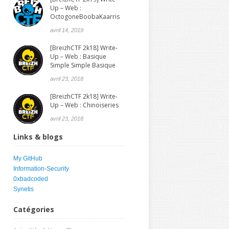
Up – Web :
OctogoneBoobaKaarris
avril 14, 2019
[BreizhCTF 2k18] Write-
Up – Web : Basique
Simple Simple Basique
avril 23, 2018
[BreizhCTF 2k18] Write-
Up – Web : Chinoiseries
avril 23, 2018
Links & blogs
My GitHub
Information-Security
0xbadcoded
Synetis
Catégories