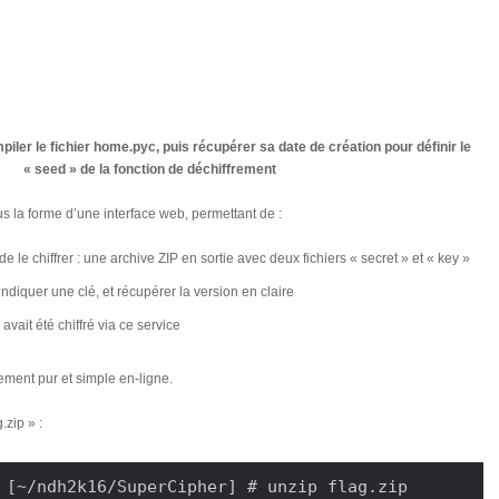
piler le fichier home.pyc, puis récupérer sa date de création pour définir le
« seed » de la fonction de déchiffrement
s la forme d’une interface web, permettant de :
e le chiffrer : une archive ZIP en sortie avec deux fichiers « secret » et « key »
 indiquer une clé, et récupérer la version en claire
 avait été chiffré via ce service
ement pur et simple en-ligne.
.zip » :
 [~/ndh2k16/SuperCipher] # unzip flag.zip
