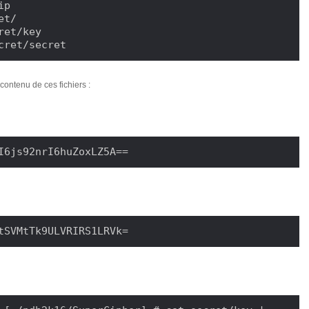
p

ecret/secret
contenu de ces fichiers :
I6js92nrI6huZoxLZ5A==
tSVMtTk9ULVRIRS1LRVk=