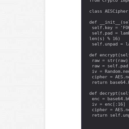
from Crypto imp
class AESCipher:
def __init__(sel
 self.key = 'FOOBARBAZU123456'

 self.pad = lambda s: s + (16 - len(s) % 16) * chr(16 - 
len(s) % 16)

 self.unpad = lambda s: s[:-ord(s[len(s) - 1:])]

def encrypt(self
 raw = str(raw)

 raw = self.pad(raw)

 iv = Random.new().read(AES.block_size)

 cipher = AES.new(self.key, AES.MODE_CBC, iv)

 return base64.b64encode(iv + cipher.encrypt(raw))

def decrypt(self
 enc = base64.b64decode(enc)

 iv = enc[:16]

 cipher = AES.new(self.key, AES.MODE_CBC, iv)

 return self.unpad(cipher.decrypt(enc[16:]))
