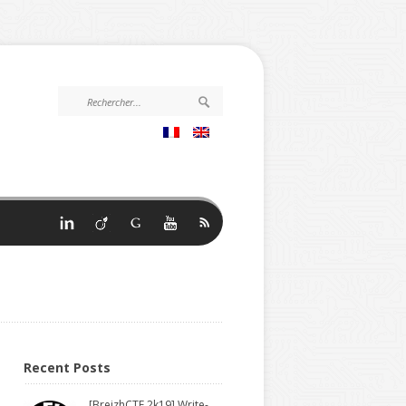
Recent Posts
[BreizhCTF 2k19] Write-