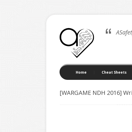
ASafe
Home
Cheat Sheets
[WARGAME NDH 2016] Writ