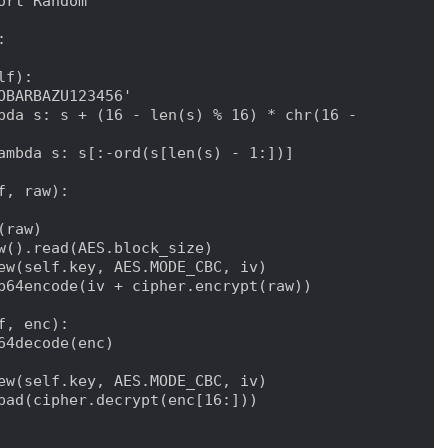
ort Random



f):

, raw):

, enc):
