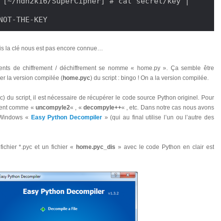
 [~/ndh2k16/SuperCipher] # cat secret/key | 
NOT-THE-KEY
ais la clé nous est pas encore connue…
ements de chiffrement / déchiffrement se nomme « home.py ». Ça semble être
r la version compilée (
home.pyc
) du script : bingo ! On a la version compilée.
c) du script, il est nécessaire de récupérer le code source Python originel. Pour
stent comme «
uncompyle2
« , «
decompyle++
« , etc. Dans notre cas nous avons
s Windows «
Easy Python Decompiler
» (qui au final utilise l’un ou l’autre des
fichier *.pyc et un fichier «
home.pyc_dis
» avec le code Python en clair est