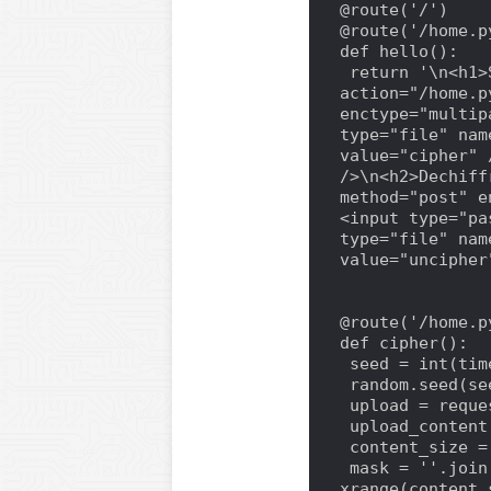
@route('/')

@route('/home.py
def hello():

 return '\n<h1>SuperCipher</h1>\n<h2>Chiffrer :</h2>\n<form 
action="/home.p
enctype="multip
type="file" nam
value="cipher" 
/>\n<h2>Dechiff
method="post" e
<input type="pa
type="file" nam
value="uncipher
@route('/home.p
def cipher():

 seed = int(time.time())

 random.seed(seed)

 upload = request.files.get('upload')

 upload_content = upload.file.read()

 content_size = len(upload_content)

 mask = ''.join([ chr(random.randint(1, 255)) for _ in 
xrange(content_s