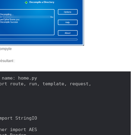
ompyle
ésultant :
 name: home.py

ort route, run, template, request, 
mport StringIO

her import AES
