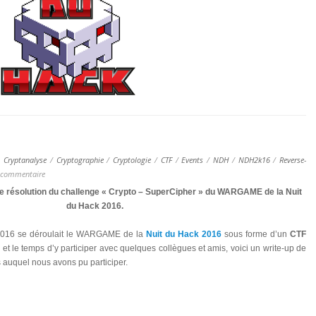
:
Cryptanalyse
/
Cryptographie
/
Cryptologie
/
CTF
/
Events
/
NDH
/
NDH2k16
/
Reverse-
 commentaire
de résolution du challenge « Crypto – SuperCipher » du WARGAME de la Nuit
du Hack 2016.
 2016 se déroulait le WARGAME de la
Nuit du Hack 2016
sous forme d’un
CTF
n et le temps d’y participer avec quelques collègues et amis, voici un write-up de
 auquel nous avons pu participer.