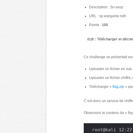
Description :
So easy
URL : sp.wargame.ndh
Points :
10
0
tl;dr : Télécharger et décom
Ce challenge se présentait sou
Uploader un fichier en vue d
Uploader un fichier chiffré,
Télécharger «
flag.zip
» qui
C’est donc un service de chiffr
Observons le contenu du « flag
root@kali 12:22