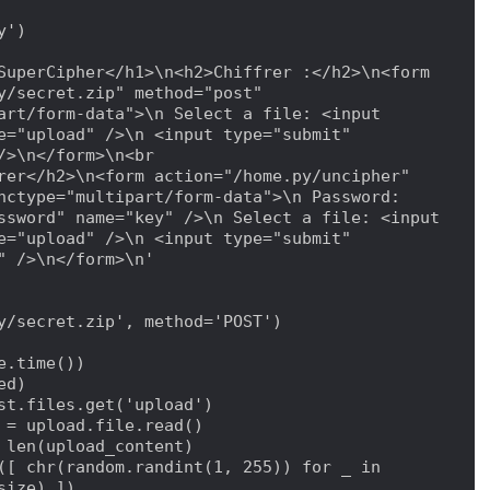
')

y/secret.zip" method="post" 
art/form-data">\n Select a file: <input 
e="upload" />\n <input type="submit" 
/>\n</form>\n<br 
rer</h2>\n<form action="/home.py/uncipher" 
nctype="multipart/form-data">\n Password: 
ssword" name="key" />\n Select a file: <input 
e="upload" />\n <input type="submit" 
" />\n</form>\n'

y/secret.zip', method='POST')

ize) ])
