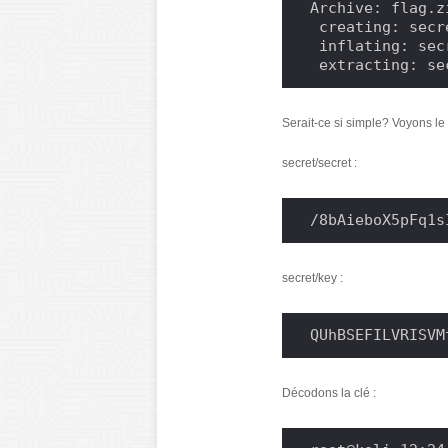
Archive: flag.zi
 creating: secret/

 inflating: secret/key

 extracting: s
Serait-ce si simple? Voyons le 
secret/secret :
/8bAieboX5pFq1s
secret/key :
QUhBSEFILVRISVM
Décodons la clé :