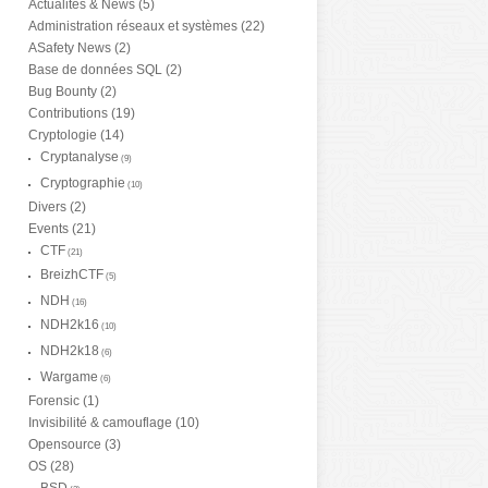
Actualités & News
(5)
Administration réseaux et systèmes
(22)
ASafety News
(2)
Base de données SQL
(2)
Bug Bounty
(2)
Contributions
(19)
Cryptologie
(14)
Cryptanalyse
(9)
Cryptographie
(10)
Divers
(2)
Events
(21)
CTF
(21)
BreizhCTF
(5)
NDH
(16)
NDH2k16
(10)
NDH2k18
(6)
Wargame
(6)
Forensic
(1)
Invisibilité & camouflage
(10)
Opensource
(3)
OS
(28)