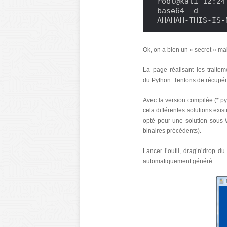
root@kali 12:24
base64 -d

AHAHAH-THIS-IS-
Ok, on a bien un « secret » m
La page réalisant les trait
du Python. Tentons de récupére
Avec la version compilée (*.py
cela différentes solutions exi
opté pour une solution sou
binaires précédents).
Lancer l’outil, drag’n’drop du 
automatiquement généré.