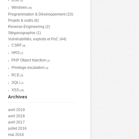
BSD
(3)
Windows
(16)
Programmation & Développement
(10)
Projets & outils
(6)
Reverse-Engineering
(2)
Stéganographie
(1)
Vulnérabilités, exploits et PoC
(44)
CSRF
(8)
HRS
(1)
PHP Object Injection
(1)
Privilege escalation
(4)
RCE
(9)
SQLi
(1)
XSS
(24)
Archives
avril 2019
avril 2018
avril 2017
juillet 2016
mai 2016