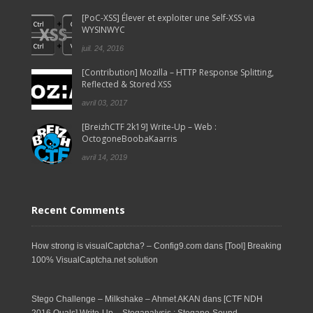
[PoC-XSS] Élever et exploiter une Self-XSS via
WYSINWYC
juil. 24, 2016
[Contribution] Mozilla – HTTP Response Splitting,
Reflected & Stored XSS
avril 03, 2017
[BreizhCTF 2k19] Write-Up – Web :
OctogoneBoobaKaarris
avril 14, 2019
Recent Comments
How strong is visualCaptcha? – Config9.com
dans
[Tool] Breaking
100% VisualCaptcha.net solution
Stego Challenge – Milkshake – Ahmet AKAN
dans
[CTF NDH
2016 Quals] Write-Up – Steganalysis : Stegano-Sound