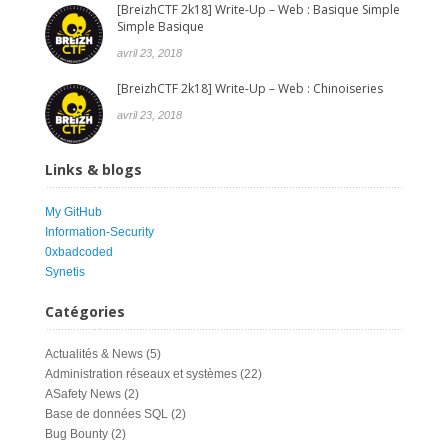
[BreizhCTF 2k18] Write-Up – Web : Basique Simple
Simple Basique
avril 23, 2018
[BreizhCTF 2k18] Write-Up – Web : Chinoiseries
avril 23, 2018
Links & blogs
My GitHub
Information-Security
0xbadcoded
Synetis
Catégories
Actualités & News
(5)
Administration réseaux et systèmes
(22)
ASafety News
(2)
Base de données SQL
(2)
Bug Bounty
(2)