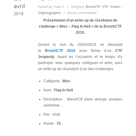
avril
Posted by: Yann C. / Category:
BreizhCTF
/
CTF
/
Events
/
Stéganographie
/
Aucun commentaire
2018
Présentation d’un write-up de résolution du
challenge « Misc – Flag In Hell » de la BreizhCTF
2018.
Durant la nuit du 20/04/2018 se déroulait
la
BreizhCTF 2018
sous forme d’un
CTF
Jeopardy
. Ayant eu l’occasion et le temps d’y
participer avec quelques collègues et amis, voici
un write-up de résolution d’un des challenges.
Catégorie :
Misc
Nom :
Flag In Hell
Description :
BreizhCtf meet strange peoples
sometime…
File : chall
Points :
75