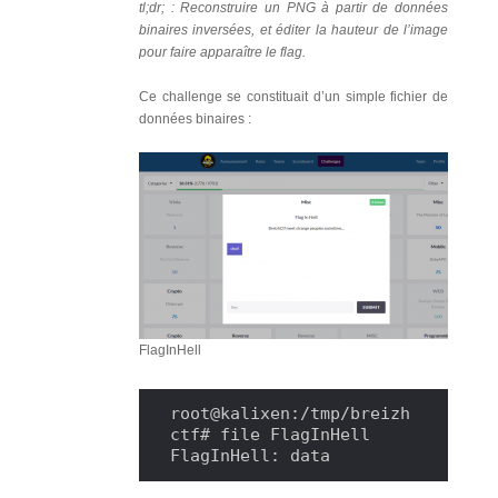
tl;dr; : Reconstruire un PNG à partir de données
binaires inversées, et éditer la hauteur de l’image
pour faire apparaître le flag.
Ce challenge se constituait d’un simple fichier de
données binaires :
FlagInHell
root@kalixen:/tmp/breizh
ctf# file FlagInHell

FlagInHell: data