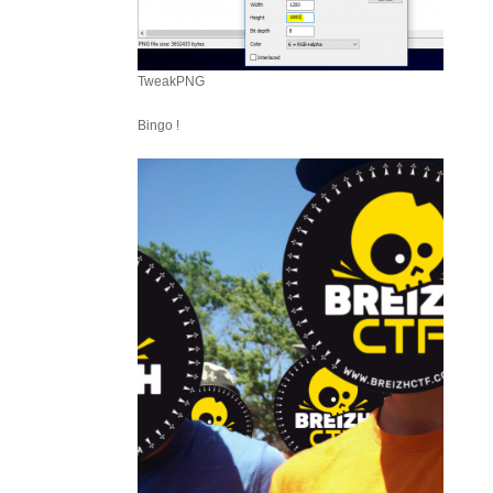
TweakPNG
Bingo !