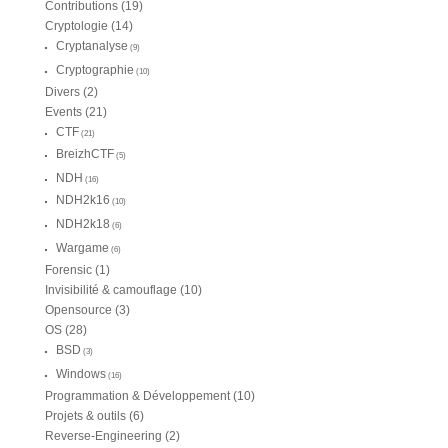
Contributions
(19)
Cryptologie
(14)
Cryptanalyse
(9)
Cryptographie
(10)
Divers
(2)
Events
(21)
CTF
(21)
BreizhCTF
(5)
NDH
(16)
NDH2k16
(10)
NDH2k18
(6)
Wargame
(6)
Forensic
(1)
Invisibilité & camouflage
(10)
Opensource
(3)
OS
(28)
BSD
(3)
Windows
(16)
Programmation & Développement
(10)
Projets & outils
(6)
Reverse-Engineering
(2)