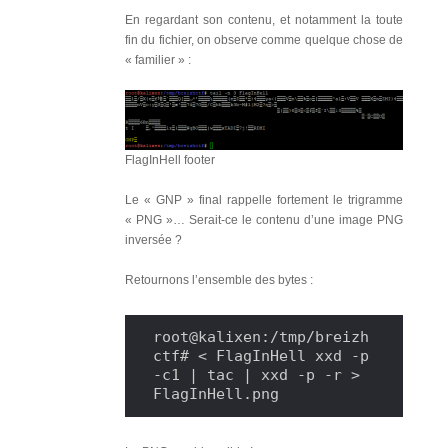
En regardant son contenu, et notamment la toute
fin du fichier, on observe comme quelque chose de
« familier » :
FlagInHell footer
Le « GNP » final rappelle fortement le trigramme
« PNG »… Serait-ce le contenu d’une image PNG
inversée ?
Retournons l’ensemble des bytes :
root@kalixen:/tmp/breizh
ctf# < FlagInHell xxd -p 
-c1 | tac | xxd -p -r > 
FlagInHell.png