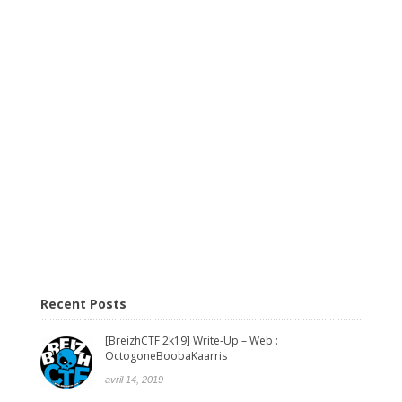
Recent Posts
[BreizhCTF 2k19] Write-Up – Web :
OctogoneBoobaKaarris
avril 14, 2019