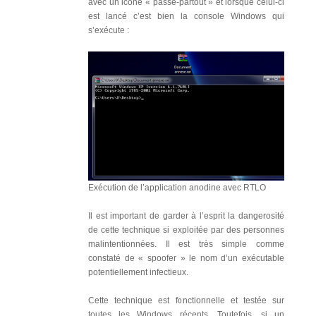
avec un icône « passe-partout » et lorsque celui-ci
est lancé c’est bien la console Windows qui
s’exécute :
Exécution de l’application anodine avec RTLO
Il est important de garder à l’esprit la dangerosité
de cette technique si exploitée par des personnes
malintentionnées. Il est très simple comme
constaté de « spoofer » le nom d’un exécutable
potentiellement infectieux.
Cette technique est fonctionnelle et testée sur
toutes les Windows récents. Toutefois, si un