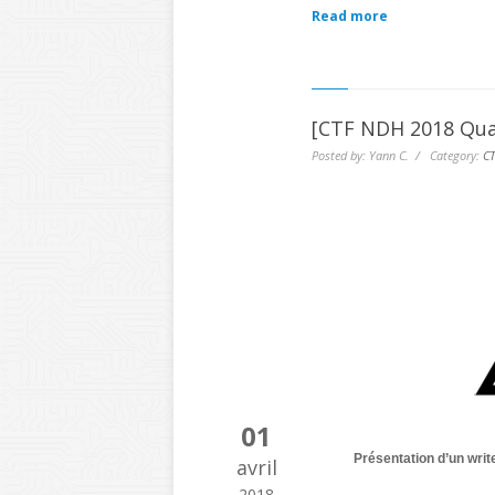
Read more
[CTF NDH 2018 Qual
Posted by: Yann C. / Category:
CT
01
Présentation d’un writ
avril
2018