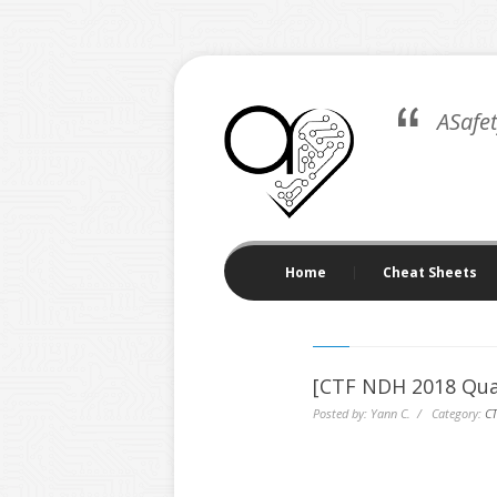
ASafe
Home
Cheat Sheets
[CTF NDH 2018 Qual
Posted by: Yann C. / Category:
CT