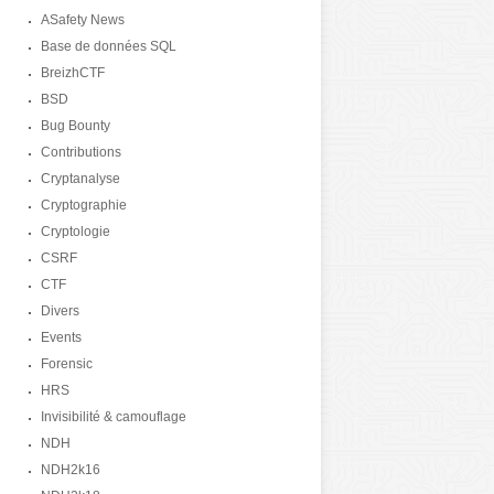
ASafety News
Base de données SQL
BreizhCTF
BSD
Bug Bounty
Contributions
Cryptanalyse
Cryptographie
Cryptologie
CSRF
CTF
Divers
Events
Forensic
HRS
Invisibilité & camouflage
NDH
NDH2k16