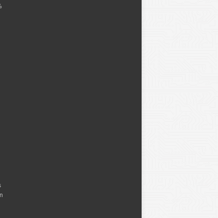
%
s
en