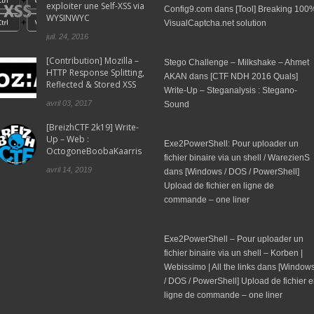
exploiter une Self-XSS via
Config9.com
dans
[Tool] Breaking 100
WYSINWYC
VisualCaptcha.net solution
juil. 24, 2016
[Contribution] Mozilla –
Stego Challenge – Milkshake – Ahmet
HTTP Response Splitting,
AKAN
dans
[CTF NDH 2016 Quals]
Reflected & Stored XSS
Write-Up – Steganalysis : Stegano-
avril 03, 2017
Sound
[BreizhCTF 2k19] Write-
Up – Web :
Exe2PowerShell: Pour uploader un
OctogoneBoobaKaarris
fichier binaire via un shell / WarezienS
avril 14, 2019
dans
[Windows / DOS / PowerShell]
Upload de fichier en ligne de
commande – one liner
Exe2PowerShell – Pour uploader un
fichier binaire via un shell – Korben |
Webissimo | All the links
dans
[Window
/ DOS / PowerShell] Upload de fichier 
ligne de commande – one liner