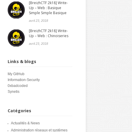
[BreizhCTF 2k18] Write-
Up – Web : Basique
Simple Simple Basique
avril 23, 2018
[BreizhCTF 2k18] Write-
Up – Web : Chinoiseries
avril 23, 2018
Links & blogs
My GitHub
Information-Security
0xbadcoded
Synetis
Catégories
Actualités & News
Administration réseaux et systèmes