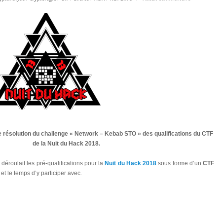
e résolution du challenge « Network – Kebab STO » des qualifications du CTF
de la Nuit du Hack 2018.
éroulait les pré-qualifications pour la
Nuit du Hack 2018
sous forme d’un
CTF
 et le temps d’y participer avec.