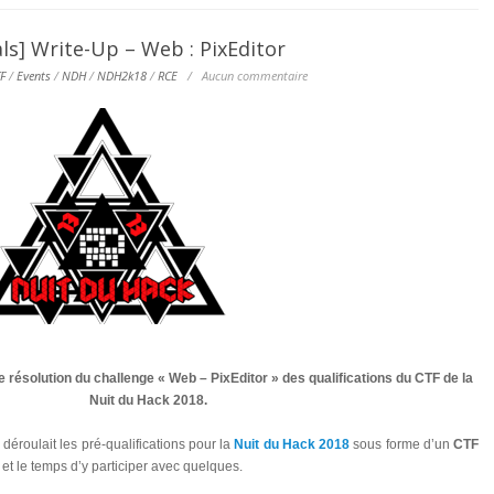
s] Write-Up – Web : PixEditor
F
/
Events
/
NDH
/
NDH2k18
/
RCE
/
Aucun commentaire
e résolution du challenge « Web – PixEditor » des qualifications du CTF de la
Nuit du Hack 2018.
éroulait les pré-qualifications pour la
Nuit du Hack 2018
sous forme d’un
CTF
 et le temps d’y participer avec quelques.