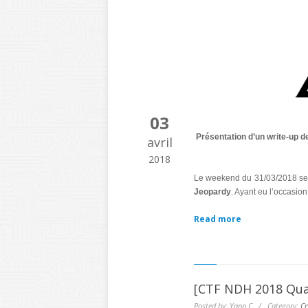
03
Présentation d’un write-up d
avril
2018
Le weekend du 31/03/2018 se d
Jeopardy
. Ayant eu l’occasion
Read more
[CTF NDH 2018 Qua
Posted by: Yann C. / Category:
Cr