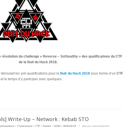
e résolution du challenge « Reverse – SoStealthy » des qualifications du CTF
de la Nuit du Hack 2018.
éroulait les pré-qualifications pour la
Nuit du Hack 2018
sous forme d’un
CTF
 et le temps d’y participer avec quelques.
ls] Write-Up – Network : Kebab STO
yptanalyse
/
Cryptologie
/
CTF
/
Events
/
NDH
/
NDH2k18
/
Aucun commentaire