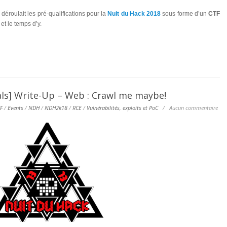
éroulait les pré-qualifications pour la
Nuit du Hack 2018
sous forme d’un
CTF
 et le temps d’y.
ls] Write-Up – Web : Crawl me maybe!
F
/
Events
/
NDH
/
NDH2k18
/
RCE
/
Vulnérabilités, exploits et PoC
/
Aucun commentaire