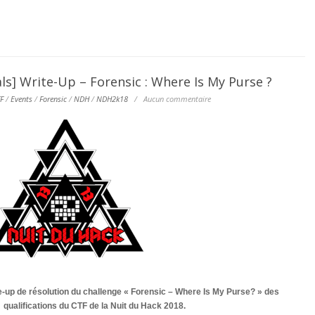
s] Write-Up – Forensic : Where Is My Purse ?
F
/
Events
/
Forensic
/
NDH
/
NDH2k18
/
Aucun commentaire
e-up de résolution du challenge « Forensic – Where Is My Purse? » des
qualifications du CTF de la Nuit du Hack 2018.