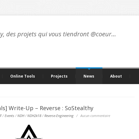
ty, des projets qui vous tiendront @coeur…
Online Tools
Projects
News
About
s] Write-Up – Reverse : SoStealthy
F
/
Events
/
NDH
/
NDH2k18
/
Reverse-Engineering
/
Aucun commentaire