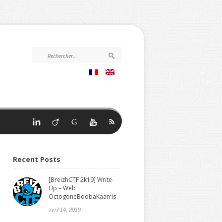
Recent Posts
[BreizhCTF 2k19] Write-
Up – Web :
OctogoneBoobaKaarris
avril 14, 2019