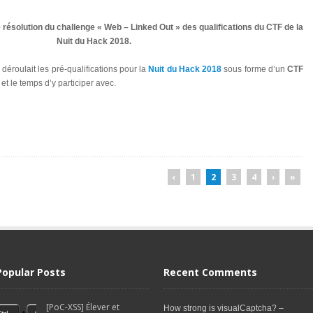
 résolution du challenge « Web – Linked Out » des qualifications du CTF de la
Nuit du Hack 2018.
éroulait les pré-qualifications pour la
Nuit du Hack 2018
sous forme d’un
CTF
 et le temps d’y participer avec.
‹
1
2
3
4
›
»
Popular Posts
Recent Comments
[PoC-XSS] Élever et
How strong is visualCaptcha? –