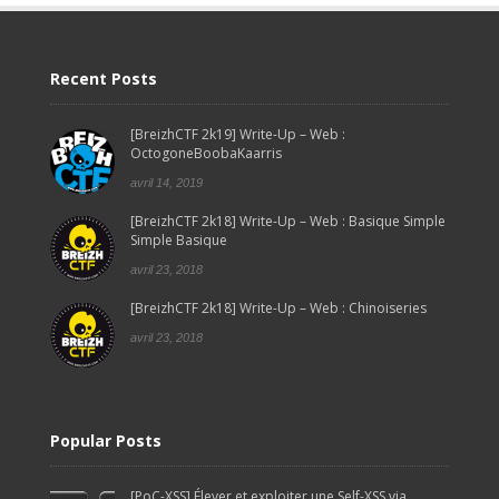
Recent Posts
[BreizhCTF 2k19] Write-Up – Web :
OctogoneBoobaKaarris
avril 14, 2019
[BreizhCTF 2k18] Write-Up – Web : Basique Simple
Simple Basique
avril 23, 2018
[BreizhCTF 2k18] Write-Up – Web : Chinoiseries
avril 23, 2018
Popular Posts
[PoC-XSS] Élever et exploiter une Self-XSS via