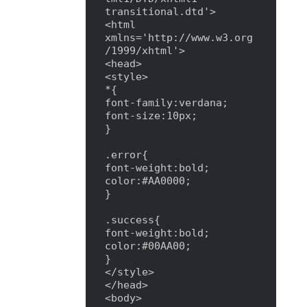
transitional.dtd'>

<html 
xmlns='http://www.w3.org
/1999/xhtml'>

<head>

<style>

*{

font-family:verdana;

font-size:10px;

}

.error{

font-weight:bold;

color:#AA0000;

}

.success{

font-weight:bold;

color:#00AA00;

}

</style>

</head>

<body>
