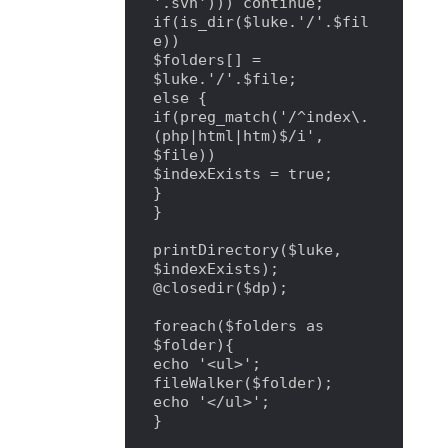
'.svn'))) continue;

if(is_dir($luke.'/'.$fil
e))

$folders[] = 
$luke.'/'.$file;

else {

if(preg_match('/^index\.
(php|html|htm)$/i', 
$file))

$indexExists = true;

}

}

printDirectory($luke, 
$indexExists);

@closedir($dp);

foreach($folders as 
$folder){

echo '<ul>';

fileWalker($folder);

echo '</ul>';

}
