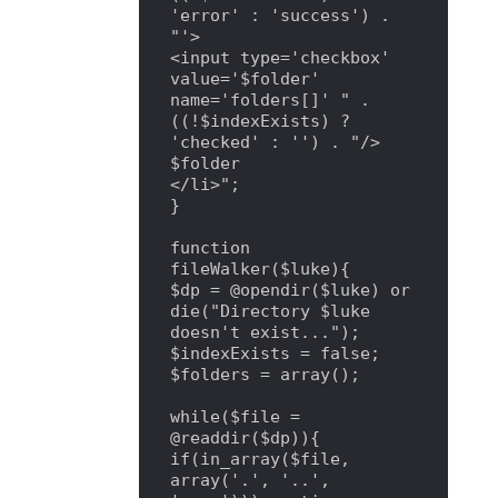
'error' : 'success') . 
"'>

<input type='checkbox' 
value='$folder' 
name='folders[]' " . 
((!$indexExists) ? 
'checked' : '') . "/>

$folder

</li>";

}

function 
fileWalker($luke){

$dp = @opendir($luke) or 
die("Directory $luke 
doesn't exist...");

$indexExists = false;

$folders = array();

while($file = 
@readdir($dp)){

if(in_array($file, 
array('.', '..', 