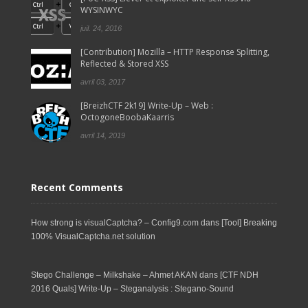
WYSINWYC
juil. 24, 2016
[Contribution] Mozilla – HTTP Response Splitting,
Reflected & Stored XSS
avril 03, 2017
[BreizhCTF 2k19] Write-Up – Web :
OctogoneBoobaKaarris
avril 14, 2019
Recent Comments
How strong is visualCaptcha? – Config9.com
dans
[Tool] Breaking
100% VisualCaptcha.net solution
Stego Challenge – Milkshake – Ahmet AKAN
dans
[CTF NDH
2016 Quals] Write-Up – Steganalysis : Stegano-Sound