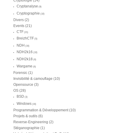
Cryptologie
(14)
Cryptanalyse
(9)
Cryptographie
(10)
Divers
(2)
Events
(21)
CTF
(21)
BreizhCTF
(5)
NDH
(16)
NDH2k16
(10)
NDH2k18
(6)
Wargame
(6)
Forensic
(1)
Invisibilité & camouflage
(10)
Opensource
(3)
OS
(28)
BSD
(3)
Windows
(16)
Programmation & Développement
(10)
Projets & outils
(6)
Reverse-Engineering
(2)
Stéganographie
(1)