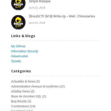
Simple Basique
avril 23, 2018
[BreizhCTF 2k18] Write-Up – Web : Chinoiseries
avril 23, 2018
Links & blogs
My GitHub
Information-Security
0xbadcoded
Synetis
Catégories
Actualités & News
(5)
Administration réseaux et systèmes
(22)
ASafety News
(2)
Base de données SQL
(2)
Bug Bounty
(2)
Contributions
(19)