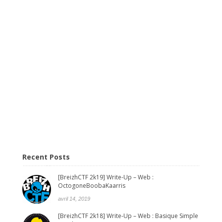
Recent Posts
[BreizhCTF 2k19] Write-Up – Web :
OctogoneBoobaKaarris
avril 14, 2019
[BreizhCTF 2k18] Write-Up – Web : Basique Simple