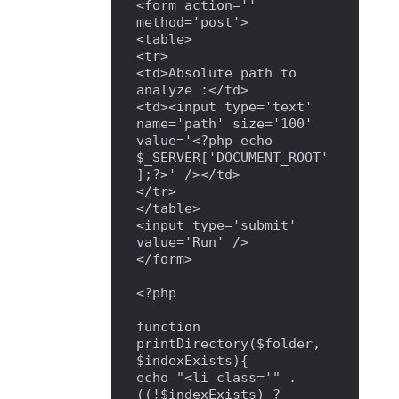
<form action='' 
method='post'>

<table>

<tr>

<td>Absolute path to 
analyze :</td>

<td><input type='text' 
name='path' size='100' 
value='<?php echo 
$_SERVER['DOCUMENT_ROOT'
];?>' /></td>

</tr>

</table>

<input type='submit' 
value='Run' />

</form>

<?php

function 
printDirectory($folder, 
$indexExists){

echo "<li class='" . 
((!$indexExists) ? 