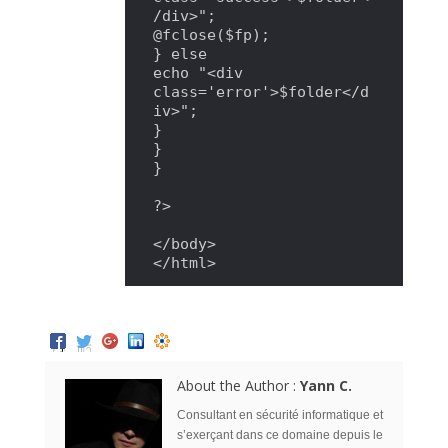
/div>";

@fclose($fp);

} else

echo "<div 
class='error'>$folder</d
iv>";

}

}

}

?>

</body>

</html>
About the Author :
Yann C.
Consultant en sécurité informatique et
s’exerçant dans ce domaine depuis le