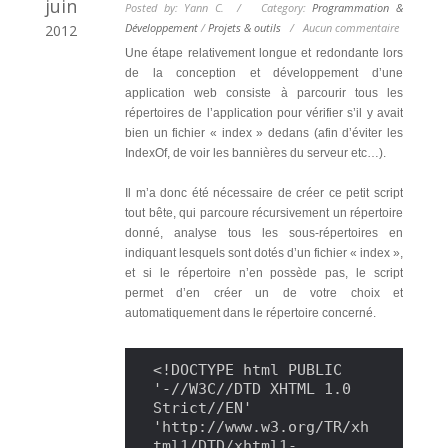
juin
Posted by: Yann C. / Category:
Programmation &
Développement
/
Projets & outils
/
Aucun commentaire
2012
Une étape relativement longue et redondante lors
de la conception et développement d’une
application web consiste à parcourir tous les
répertoires de l’application pour vérifier s’il y avait
bien un fichier « index » dedans (afin d’éviter les
IndexOf, de voir les bannières du serveur etc…).
Il m’a donc été nécessaire de créer ce petit script
tout bête, qui parcoure récursivement un répertoire
donné, analyse tous les sous-répertoires en
indiquant lesquels sont dotés d’un fichier « index »,
et si le répertoire n’en possède pas, le script
permet d’en créer un de votre choix et
automatiquement dans le répertoire concerné.
<!DOCTYPE html PUBLIC 
'-//W3C//DTD XHTML 1.0 
Strict//EN' 
'http://www.w3.org/TR/xh
tml1/DTD/xhtml1-