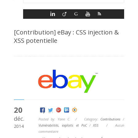
[Contribution] eBay : CSS injection &
XSS potentielle
20
déc.
Posted by: Yann C. / Category:
Contributions
/
Vulnérabilités, exploits et PoC
/
XSS
/
Aucun
2014
commentaire