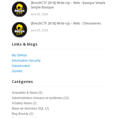
[BreizhCTF 2k18] Write-Up – Web : Basique Simple
Simple Basique
avril 23, 2018
[BreizhCTF 2k18] Write-Up – Web : Chinoiseries
avril 23, 2018
Links & blogs
My GitHub
Information-Security
0xbadcoded
Synetis
Catégories
Actualités & News
(5)
Administration réseaux et systèmes
(22)
ASafety News
(2)
Base de données SQL
(2)
Bug Bounty
(2)