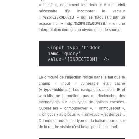
« http:// », notamment les deux « // », il était
nécessaire d’y incorporer le vecteur
«
%26%23x0D%3B
» qui se traduisait par un
espace nul «
http:/%26%23x0D%3B/
» et une
interprétation correcte au niveau du code source.
<input type='hidden' 
name='query' 
value='[INJECTION]' />
La difficulté de l’injection réside dans le fait que le
champ « input » vulnérable était caché
(«
type=hidden
« ). Les navigateurs actuels, IE et
web-kits, ne permettent pas de déclencher des
événements sur ces types de balises cachées.
Oublier les « onmouseover », « onmouseout »,
« onfocus / autofocus », « onkeyup » et dérivés…
De même, redéfinir le type de la balise pour tenter
de la rendre visible n’est hélas pas fonctionnel :