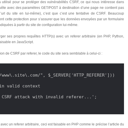
s utilisé pour se protéger des vulnérabilités CSRF, ce qui nous intéresse dans
equête avec des paramètres GET/POST à destination d’une page ne contient pas
 l’url du site en lui-même), c’est que c’est une tentative de CSRF. Beaucoup
nt cette protection pour s’assurer que les données envoyées par un formulaire
ndiquées à partir du site de configuration lui-même.
forger ses propres requêtes HTTP(s) avec un referer arbitraire (en PHP, Python,
faisable en JavaScript.
ion de CSRF par referer, le code du site sera semblable à celui-ci :
/www\.site\.com/", $_SERVER['HTTP_REFERER']))
in valid context

 CSRF attack with invalid referer...';

vec un referer arbitraire, ceci est faisable en PHP comme le précise l’article du