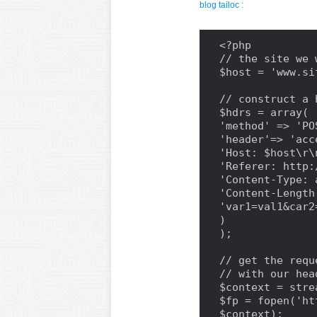
blog tailoc
:
<?php

// the site we 
$host = 'www.sit
// construct a 
$hdrs = array( 
'method' => 'POS
'header'=> 'acc
'Host: $host\r\n
'Referer: http:
'Content-Type: 
'Content-Length
'var1=val1&car2
)

);

// get the requ
// with our hea
$context = stre
$fp = fopen('ht
$context);
