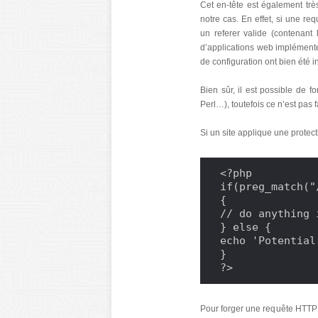
Cet en-tête est également trè
notre cas. En effet, si une r
un referer valide (contenant
d’applications web implémente
de configuration ont bien été i
Bien sûr, il est possible de 
Perl…), toutefois ce n’est pas 
Si un site applique une protect
<?php

if(preg_match("
{

// do anything 
} else {

echo 'Potential
}

?>
Pour forger une requête HTTP a