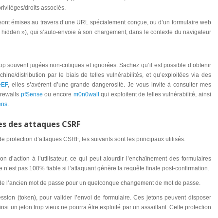
rivilèges/droits associés.
 sont émises au travers d’une URL spécialement conçue, ou d’un formulaire web
hidden »), qui s’auto-envoie à son chargement, dans le contexte du navigateur
rop souvent jugées non-critiques et ignorées. Sachez qu’il est possible d’obtenir
ine/distribution par le biais de telles vulnérabilités, et qu’exploitées via des
eEF
, elles s’avèrent d’une grande dangerosité. Je vous invite à consulter mes
irewalls
pfSense
ou encore
m0n0wall
qui exploitent de telles vulnérabilité, ainsi
ens
.
es des attaques CSRF
 protection d’attaques CSRF, les suivants sont les principaux utilisés.
 d’action à l’utilisateur, ce qui peut alourdir l’enchaînement des formulaires
’est pas 100% fiable si l’attaquant génère la requête finale post-confirmation.
e l’ancien mot de passe pour un quelconque changement de mot de passe.
ession (token), pour valider l’envoi de formulaire. Ces jetons peuvent disposer
insi un jeton trop vieux ne pourra être exploité par un assaillant. Cette protection