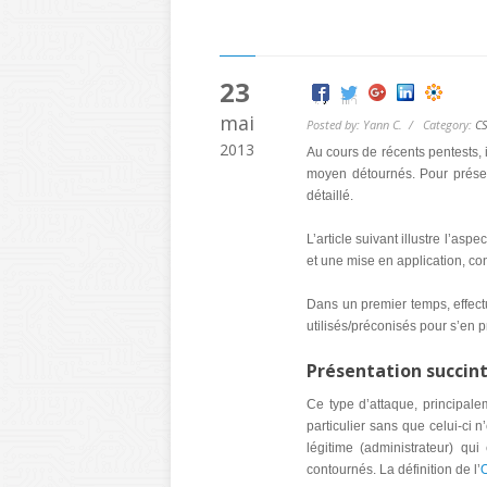
23
mai
Posted by: Yann C. / Category:
C
2013
Au cours de récents pentests, 
moyen détournés. Pour présen
détaillé.
L’article suivant illustre l’as
et une mise en application, con
Dans un premier temps, effect
utilisés/préconisés pour s’en p
Présentation succin
Ce type d’attaque, principalem
particulier sans que celui-ci n
légitime (administrateur) qui
contournés. La définition de l’