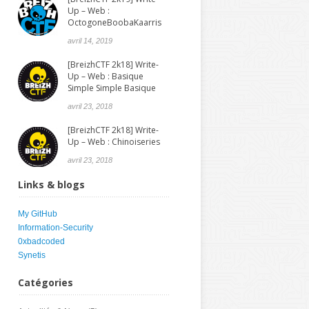
Up – Web :
OctogoneBoobaKaarris
avril 14, 2019
[BreizhCTF 2k18] Write-
Up – Web : Basique
Simple Simple Basique
avril 23, 2018
[BreizhCTF 2k18] Write-
Up – Web : Chinoiseries
avril 23, 2018
Links & blogs
My GitHub
Information-Security
0xbadcoded
Synetis
Catégories