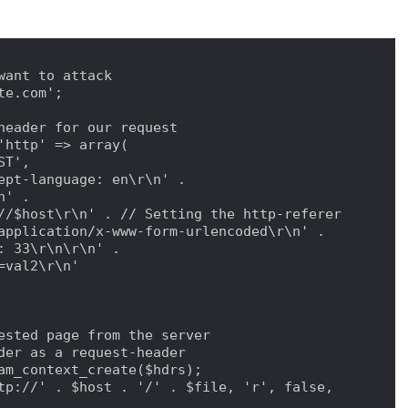
want to attack

e.com';

header for our request

'http' => array(

T',

ept-language: en\r\n' .

' .

//$host\r\n' . // Setting the http-referer

application/x-www-form-urlencoded\r\n' .

: 33\r\n\r\n' .

=val2\r\n'

ested page from the server

der as a request-header

am_context_create($hdrs);

tp://' . $host . '/' . $file, 'r', false, 