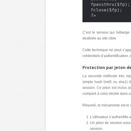
fpassthru($fp);

fclose($fp);

?>
C’est le serveur qui héberge 
destinée au site cible.
Cette technique ne peut s’app
crédentiels d’authentification,
Protection par jeton d
La seconde méthode très répa
simple hash (md5 ou sha1) d’
session. Ce jeton est inclus
comparé à celui stocké dans u
Résumé, le mécanisme est le s
L’utilisateur s’authentifie
Un jeton de session assoc
session.