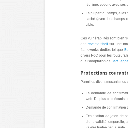
légitime, et donc avec ses p
La plupart du temps, elles
caché (avec des champs « 
cible.
Ces vulnérabilités sont bien t
des
reverse-shell
sur une mach
frameworks dédiés tel que
B
divers PoC pour les routeurs/f
que l’adaptation de
Bart Lepp
Protections courant
Parmi les divers mécanismes de
La demande de confirmation
web. De plus ce mécanisme n
Demande de confirmation d
Exploitation de jeton de s
d’une validité temporelle, a
va être traitée par la suite.