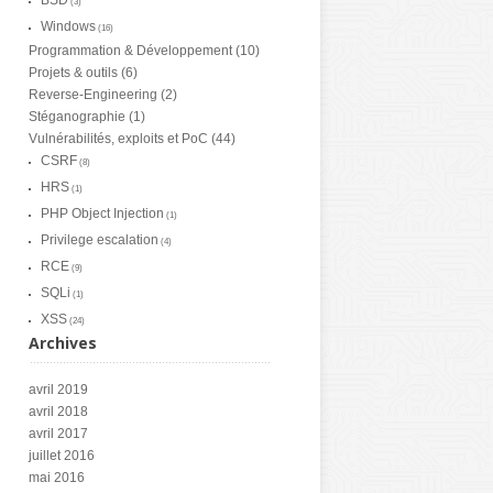
BSD
(3)
Windows
(16)
Programmation & Développement
(10)
Projets & outils
(6)
Reverse-Engineering
(2)
Stéganographie
(1)
Vulnérabilités, exploits et PoC
(44)
CSRF
(8)
HRS
(1)
PHP Object Injection
(1)
Privilege escalation
(4)
RCE
(9)
SQLi
(1)
XSS
(24)
Archives
avril 2019
avril 2018
avril 2017
juillet 2016
mai 2016