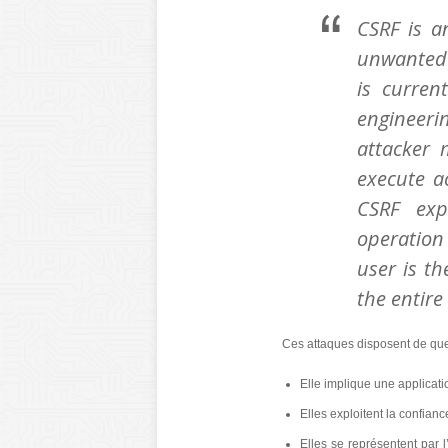
CSRF is a
unwanted 
is current
engineeri
attacker 
execute ac
CSRF exp
operation
user is t
the entire
Ces attaques disposent de que
Elle implique une applicatio
Elles exploitent la confianc
Elles se représentent par 