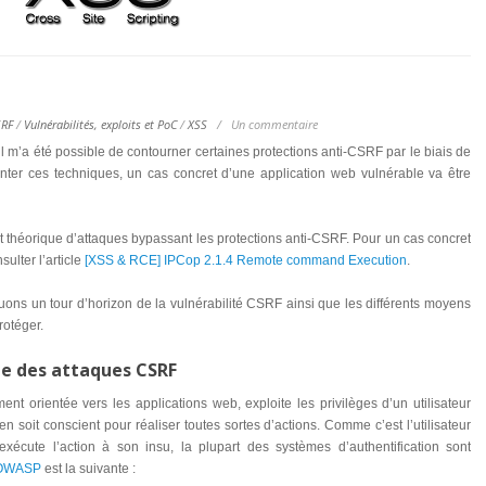
SRF
/
Vulnérabilités, exploits et PoC
/
XSS
/
Un commentaire
il m’a été possible de contourner certaines protections anti-CSRF par le biais de
ter ces techniques, un cas concret d’une application web vulnérable va être
pect théorique d’attaques bypassant les protections anti-CSRF. Pour un cas concret
sulter l’article
[XSS & RCE] IPCop 2.1.4 Remote command Execution
.
uons un tour d’horizon de la vulnérabilité CSRF ainsi que les différents moyens
rotéger.
te des attaques CSRF
ent orientée vers les applications web, exploite les privilèges d’un utilisateur
’en soit conscient pour réaliser toutes sortes d’actions. Comme c’est l’utilisateur
 exécute l’action à son insu, la plupart des systèmes d’authentification sont
OWASP
est la suivante :