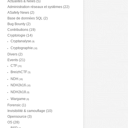
Actualités & News
(5)
Administration réseaux et systèmes
(22)
ASafety News
(2)
Base de données SQL
(2)
Bug Bounty
(2)
Contributions
(19)
Cryptologie
(14)
Cryptanalyse
(9)
Cryptographie
(10)
Divers
(2)
Events
(21)
CTF
(21)
BreizhCTF
(5)
NDH
(16)
NDH2k16
(10)
NDH2k18
(6)
Wargame
(6)
Forensic
(1)
Invisibilité & camouflage
(10)
Opensource
(3)
OS
(28)