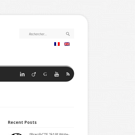
Recent Posts
[BreizhCTF 2k19] Write-