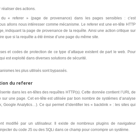
réaliser des actions.
on du « referer » (page de provenance) dans les pages sensibles : c’est
nous allons nous intéresser comme mécanisme. Le referer est une en-tête HTTP
ge, indiquant la page de provenance de la requête. Ainsi une action critique sur
ire que si la requête a été émise d’une page du même site.
ses et codes de protection de ce type d’attaque existent de part le web. Pour
 qui est exploité dans diverses solutions de sécurité.
anismes les plus utilisés sont bypassés.
tion du referer
ésente dans les en-têtes des requêtes HTTP(s). Cette donnée contient l’URL de
e sur une page. Cet en-tête est utilisée par bon nombre de systèmes d’analyse
k, Google Analytics…). Ce qui permet d’identifier les « backlink » : les sites qui
ent modifié par un utilisateur. Il existe de nombreux plugins de navigateur
 d’injecter du code JS ou des SQLi dans ce champ pour corrompre un système.