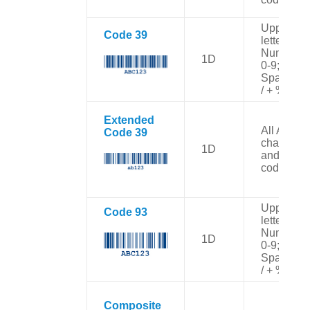
Uppercas
Code 3
9
letters A-Z
Numbers
1D
0-9;
Space – .
/ + %
Extended
All ASCII
Code 39
character
1D
and contr
codes
Uppercas
Code 93
letters A-Z
Numbers
1D
0-9;
Space – .
/ + %
C
omposite