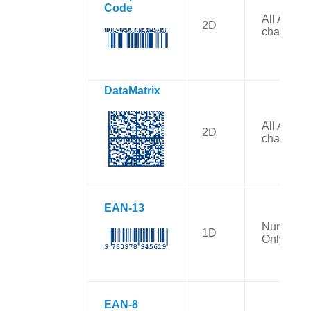
Code
All ASCII
2D
character
DataMatrix
All ASCII
2D
character
EAN-13
Numbers
1D
Only
EAN-8