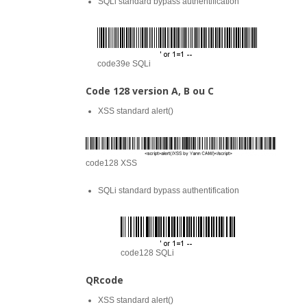
SQLi standard bypass authentification
code39e SQLi
Code 128 version A, B ou C
XSS standard alert()
code128 XSS
SQLi standard bypass authentification
code128 SQLi
QRcode
XSS standard alert()