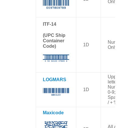
Only
ITF-14
(UPC Ship
Container
Numbers
1D
Code)
Only
Uppercas
LOGMARS
letters A-Z
Numbers
1D
0-9;
Space – .
/ + %
Maxicode
All ASCII