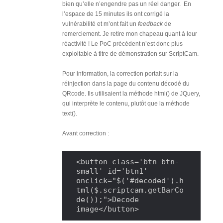
bien qu’elle n’engendre pas un réel danger. En
l’espace de 15 minutes ils ont corrigé la
vulnérabilité et m’ont fait un
feedback
de
remerciement. Je retire mon chapeau quant à leur
réactivité ! Le PoC précédent n’est donc plus
exploitable à titre de démonstration sur ScriptCam.
Pour information, la correction portait sur la
réinjection dans la page du contenu décodé du
QRcode. Ils utilisaient la méthode html() de JQuery,
qui interprète le contenu, plutôt que la méthode
text().
Avant correction :
<button class='btn btn-
small' id='btn1' 
onclick="$('#decoded').h
tml($.scriptcam.getBarCo
de());">Decode 
image</button>