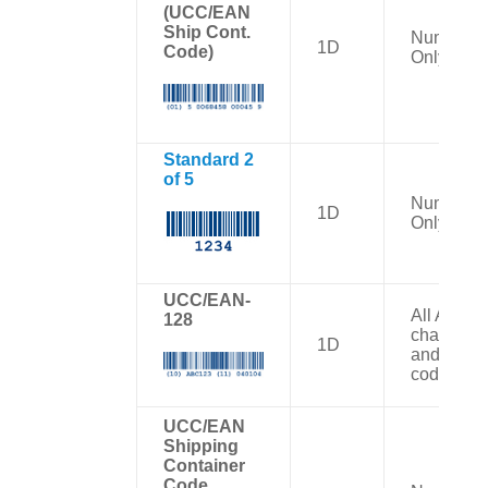
(UCC/EAN
Ship Cont.
Numbers
1D
Code)
Only
Standard 2
of 5
Numbers
1D
Only
UCC/EAN-
All ASCII
128
character
1D
and contr
codes
UCC/EAN
Shipping
Container
Code