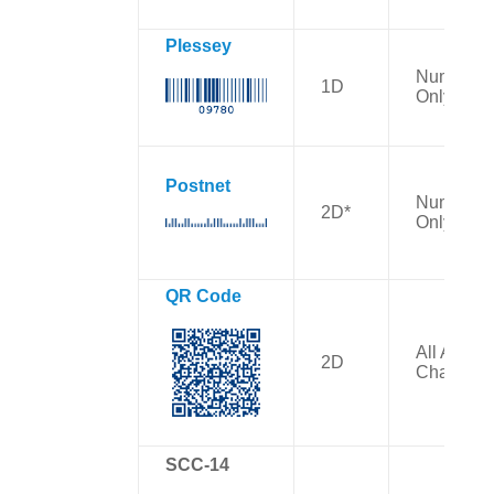
Plessey
Numbers
1D
Only
Postnet
Numbers
2D*
Only
QR Code
All ASCII
2D
Character
SCC-14