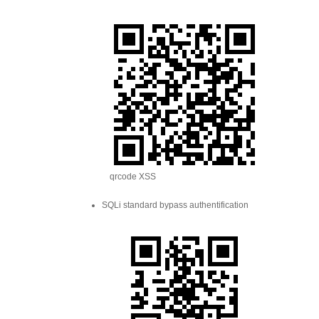
qrcode XSS
SQLi standard bypass authentification