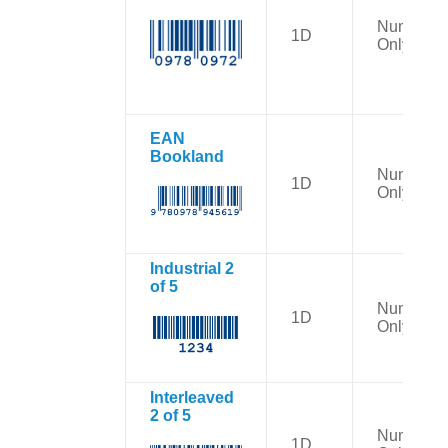
Numbers
1D
Only
EAN
Bookland
Numbers
1D
Only
Industrial 2
of 5
Numbers
1D
Only
Interleaved
2 of 5
Numbers
1D