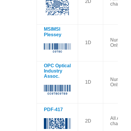
2D
character
MSI
MSI
Plessey
Numbers
1D
Only
OPC
Optical
Industry
Assoc.
Numbers
1D
Only
PDF-41
7
All ASCII
2D
character