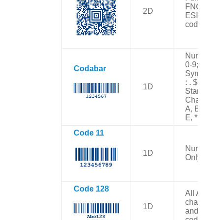
FNC1 an
2D
ESI contro
codes
Numbers:
0-9;
Codabar
Symbols:
: . $ / +
1D
Start/Stop
Character
A, B, C, D
E, *, N, or
Code 11
Numbers
1D
Only
Code 128
All ASCII
character
1D
and contr
codes