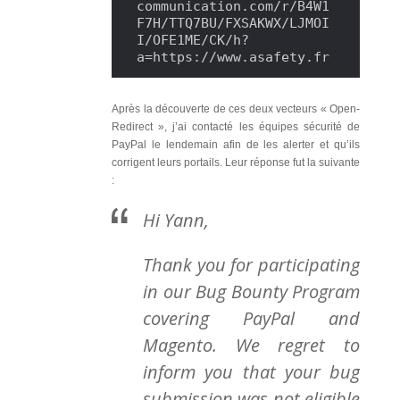
communication.com/r/B4W1
F7H/TTQ7BU/FXSAKWX/LJMOI
I/OFE1ME/CK/h?
a=https://www.asafety.fr
Après la découverte de ces deux vecteurs « Open-
Redirect », j’ai contacté les équipes sécurité de
PayPal le lendemain afin de les alerter et qu’ils
corrigent leurs portails. Leur réponse fut la suivante
:
Hi Yann,
Thank you for participating
in our Bug Bounty Program
covering PayPal and
Magento. We regret to
inform you that your bug
submission was not eligible