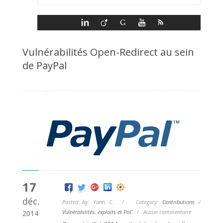
Vulnérabilités Open-Redirect au sein
de PayPal
17
déc.
Posted by: Yann C. / Category:
Contributions
/
Vulnérabilités, exploits et PoC
/
Aucun commentaire
2014