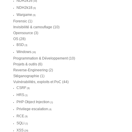
NDH2k16
(10)
NDH2k18
(6)
Wargame
(6)
Forensic
(1)
Invisibilité & camouflage
(10)
Opensource
(3)
OS
(28)
BSD
(3)
Windows
(16)
Programmation & Développement
(10)
Projets & outils
(6)
Reverse-Engineering
(2)
Stéganographie
(1)
Vulnérabilités, exploits et PoC
(44)
CSRF
(8)
HRS
(1)
PHP Object Injection
(1)
Privilege escalation
(4)
RCE
(9)
SQLi
(1)
XSS
(24)