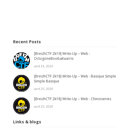
Recent Posts
[BreizhCTF 2k19] Write-Up – Web :
OctogoneBoobaKaarris
avril 14, 2019
[BreizhCTF 2k18] Write-Up – Web : Basique Simple
Simple Basique
avril 23, 2018
[BreizhCTF 2k18] Write-Up – Web : Chinoiseries
avril 23, 2018
Links & blogs