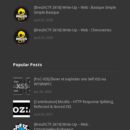
[BreizhCTF 2k18] Write-Up – Web : Basique Simple
Simple Basique
avril 23, 2018
[BreizhCTF 2k18] Write-Up – Web : Chinoiseries
avril 23, 2018
Popular Posts
[PoC-XSS] Élever et exploiter une Self-XSS via
WYSINWYC
juil. 24, 2016
[Contribution] Mozilla – HTTP Response Splitting,
Reflected & Stored XSS
avril 03, 2017
[BreizhCTF 2k19] Write-Up – Web :
OctogoneBoobaKaarris