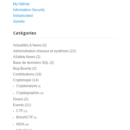
My GitHub
Information-Security
0xbadcoded
Synetis
Catégories
Actualités & News
(5)
Administration réseaux et systèmes
(22)
ASafety News
(2)
Base de données SQL
(2)
Bug Bounty
(2)
Contributions
(19)
Cryptologie
(14)
Cryptanalyse
(9)
Cryptographie
(10)
Divers
(2)
Events
(21)
CTF
(21)
BreizhCTF
(5)
NDH
(16)