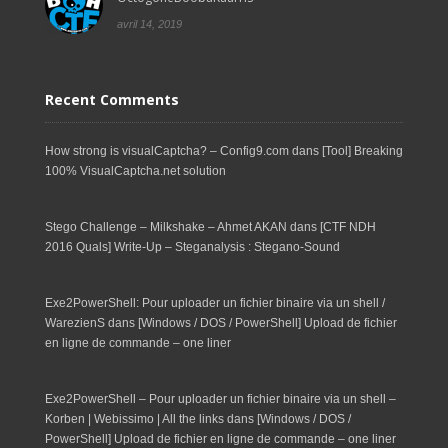
avril 14, 2019
Recent Comments
How strong is visualCaptcha? – Config9.com
dans
[Tool] Breaking
100% VisualCaptcha.net solution
Stego Challenge – Milkshake – Ahmet AKAN
dans
[CTF NDH
2016 Quals] Write-Up – Steganalysis : Stegano-Sound
Exe2PowerShell: Pour uploader un fichier binaire via un shell /
WarezienS
dans
[Windows / DOS / PowerShell] Upload de fichier
en ligne de commande – one liner
Exe2PowerShell – Pour uploader un fichier binaire via un shell –
Korben | Webissimo | All the links
dans
[Windows / DOS /
PowerShell] Upload de fichier en ligne de commande – one liner