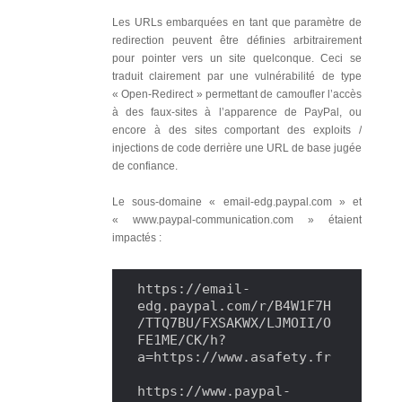
Les URLs embarquées en tant que paramètre de
redirection peuvent être définies arbitrairement
pour pointer vers un site quelconque. Ceci se
traduit clairement par une vulnérabilité de type
« Open-Redirect » permettant de camoufler l’accès
à des faux-sites à l’apparence de PayPal, ou
encore à des sites comportant des exploits /
injections de code derrière une URL de base jugée
de confiance.
Le sous-domaine « email-edg.paypal.com » et
« www.paypal-communication.com » étaient
impactés :
https://email-
edg.paypal.com/r/B4W1F7H
/TTQ7BU/FXSAKWX/LJMOII/O
FE1ME/CK/h?
a=https://www.asafety.fr

https://www.paypal-