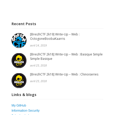
Recent Posts
[BreizhCTF 2k19] Write-Up – Web :
OctogoneBoobaKaarris
avril 14, 2019
[BreizhCTF 2k18] Write-Up – Web : Basique Simple
Simple Basique
avril 23, 2018
[BreizhCTF 2k18] Write-Up – Web : Chinoiseries
avril 23, 2018
Links & blogs
My GitHub
Information-Security