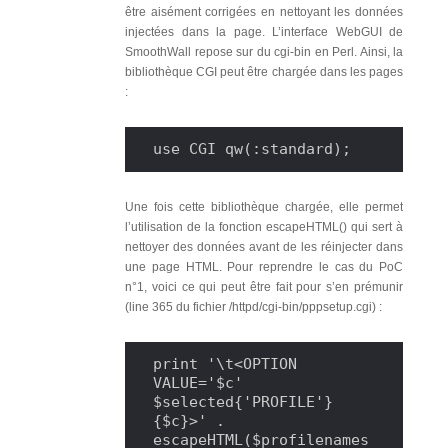
être aisément corrigées en nettoyant les données
injectées dans la page. L’interface WebGUI de
SmoothWall repose sur du cgi-bin en Perl. Ainsi, la
bibliothèque CGI peut être chargée dans les pages
:
use CGI qw(:standard);
Une fois cette bibliothèque chargée, elle permet
l’utilisation de la fonction escapeHTML() qui sert à
nettoyer des données avant de les réinjecter dans
une page HTML. Pour reprendre le cas du PoC
n°1, voici ce qui peut être fait pour s’en prémunir
(line 365 du fichier /httpd/cgi-bin/pppsetup.cgi) :
print '\t<OPTION 
VALUE='$c' 
$selected{'PROFILE'}
{$c}>' . 
escapeHTML($profilenames