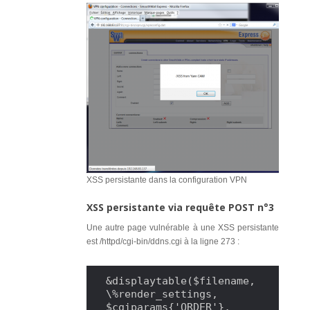
XSS persistante dans la configuration VPN
XSS persistante via requête POST n°3
Une autre page vulnérable à une XSS persistante
est /httpd/cgi-bin/ddns.cgi à la ligne 273 :
&displaytable($filename, 
\%render_settings, 
$cgiparams{'ORDER'}, 