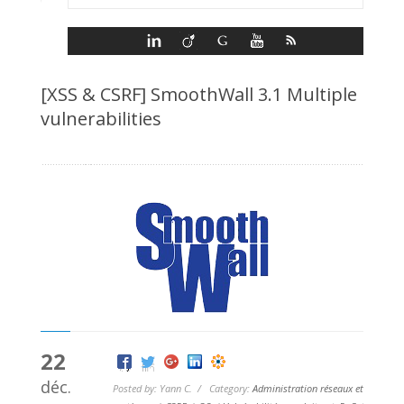
[XSS & CSRF] SmoothWall 3.1 Multiple
vulnerabilities
22
déc.
Posted by: Yann C. / Category:
Administration réseaux et