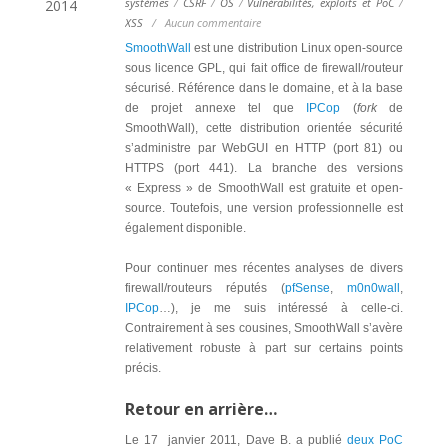
systèmes
/
CSRF
/
OS
/
Vulnérabilités, exploits et PoC
/
2014
XSS
/
Aucun commentaire
SmoothWall
est une distribution Linux open-source
sous licence GPL, qui fait office de firewall/routeur
sécurisé. Référence dans le domaine, et à la base
de projet annexe tel que
IPCop
(
fork
de
SmoothWall), cette distribution orientée sécurité
s’administre par WebGUI en HTTP (port 81) ou
HTTPS (port 441). La branche des versions
« Express » de SmoothWall est gratuite et open-
source. Toutefois, une version professionnelle est
également disponible.
Pour continuer mes récentes analyses de divers
firewall/routeurs réputés (
pfSense
,
m0n0wall
,
IPCop
…), je me suis intéressé à celle-ci.
Contrairement à ses cousines, SmoothWall s’avère
relativement robuste à part sur certains points
précis.
Retour en arrière…
Le 17 janvier 2011, Dave B. a publié
deux PoC