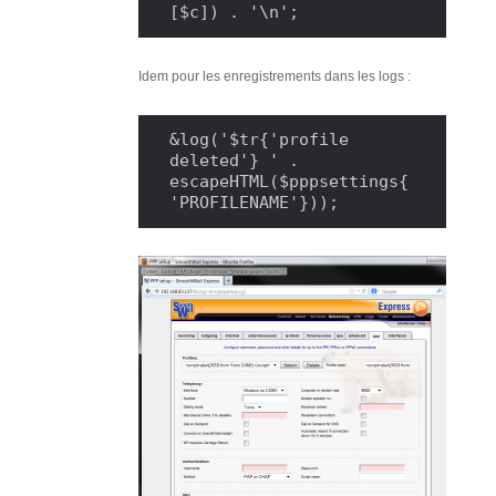
[$c]) . '\n';
Idem pour les enregistrements dans les logs :
&log('$tr{'profile 
deleted'} ' . 
escapeHTML($pppsettings{
'PROFILENAME'}));