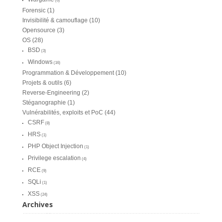
(6)
Forensic
(1)
Invisibilité & camouflage
(10)
Opensource
(3)
OS
(28)
BSD
(3)
Windows
(16)
Programmation & Développement
(10)
Projets & outils
(6)
Reverse-Engineering
(2)
Stéganographie
(1)
Vulnérabilités, exploits et PoC
(44)
CSRF
(8)
HRS
(1)
PHP Object Injection
(1)
Privilege escalation
(4)
RCE
(9)
SQLi
(1)
XSS
(24)
Archives