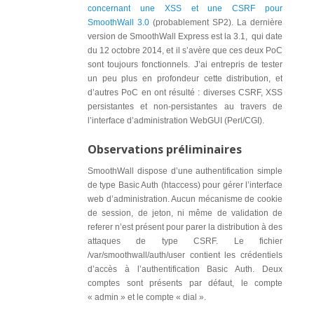
concernant une XSS et une CSRF pour
SmoothWall 3.0
(probablement SP2). La dernière
version de SmoothWall Express est la 3.1, qui date
du 12 octobre 2014, et il s’avère que ces deux PoC
sont toujours fonctionnels. J’ai entrepris de tester
un peu plus en profondeur cette distribution, et
d’autres PoC en ont résulté : diverses CSRF, XSS
persistantes et non-persistantes au travers de
l’interface d’administration WebGUI (Perl/CGI).
Observations préliminaires
SmoothWall dispose d’une authentification simple
de type Basic Auth (htaccess) pour gérer l’interface
web d’administration. Aucun mécanisme de cookie
de session, de jeton, ni même de validation de
referer n’est présent pour parer la distribution à des
attaques de type CSRF. Le fichier
/var/smoothwall/auth/user contient les crédentiels
d’accès à l’authentification Basic Auth. Deux
comptes sont présents par défaut, le compte
« admin » et le compte « dial ».