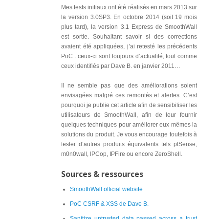
Mes tests initiaux ont été réalisés en mars 2013 sur
la version 3.0SP3. En octobre 2014 (soit 19 mois
plus tard), la version 3.1 Express de SmoothWall
est sortie. Souhaitant savoir si des corrections
avaient été appliquées, j’ai retesté les précédents
PoC : ceux-ci sont toujours d’actualité, tout comme
ceux identifiés par Dave B. en janvier 2011…
Il ne semble pas que des améliorations soient
envisagées malgré ces remontés et alertes. C’est
pourquoi je publie cet article afin de sensibiliser les
utilisateurs de SmoothWall, afin de leur fournir
quelques techniques pour améliorer eux mêmes la
solutions du produit. Je vous encourage toutefois à
tester d’autres produits équivalents tels pfSense,
m0n0wall, IPCop, IPFire ou encore ZeroShell.
Sources & ressources
SmoothWall official website
PoC CSRF & XSS de Dave B.
Sanitize untrusted data passed across a trust