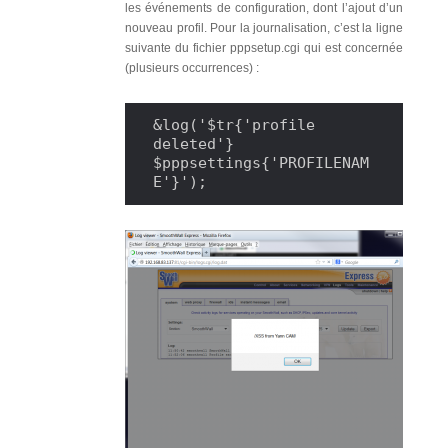
les événements de configuration, dont l’ajout d’un
nouveau profil. Pour la journalisation, c’est la ligne
suivante du fichier pppsetup.cgi qui est concernée
(plusieurs occurrences) :
&log('$tr{'profile 
deleted'} 
$pppsettings{'PROFILENAM
E'}');