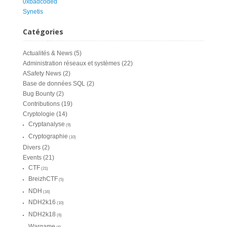
0xbadcoded
Synetis
Catégories
Actualités & News
(5)
Administration réseaux et systèmes
(22)
ASafety News
(2)
Base de données SQL
(2)
Bug Bounty
(2)
Contributions
(19)
Cryptologie
(14)
Cryptanalyse
(9)
Cryptographie
(10)
Divers
(2)
Events
(21)
CTF
(21)
BreizhCTF
(5)
NDH
(16)
NDH2k16
(10)
NDH2k18
(6)
Wargame