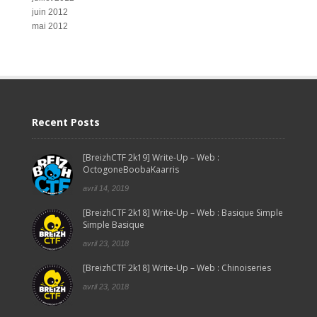
juin 2012
mai 2012
Recent Posts
[BreizhCTF 2k19] Write-Up – Web :
OctogoneBoobaKaarris
avril 14, 2019
[BreizhCTF 2k18] Write-Up – Web : Basique Simple
Simple Basique
avril 23, 2018
[BreizhCTF 2k18] Write-Up – Web : Chinoiseries
avril 23, 2018