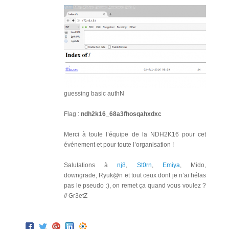
guessing basic authN
Flag :
ndh2k16_68a3fhosqahxdxc
Merci à toute l’équipe de la NDH2K16 pour cet
événement et pour toute l’organisation !
Salutations à
nj8
,
St0rn
,
Emiya
, Mido,
downgrade, Ryuk@n et tout ceux dont je n’ai hélas
pas le pseudo :), on remet ça quand vous voulez ?
// Gr3etZ