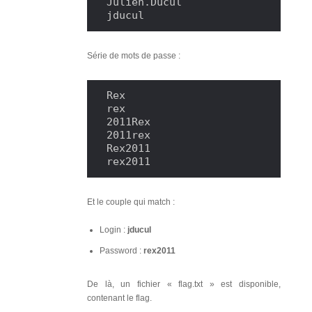
Julien.Ducul

jducul
Série de mots de passe :
Rex

rex

2011Rex

2011rex

Rex2011

rex2011
Et le couple qui match :
Login :
jducul
Password :
rex2011
De là, un fichier « flag.txt » est disponible,
contenant le flag.