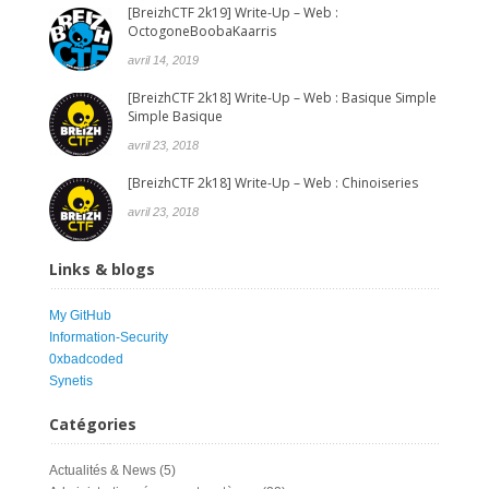
[BreizhCTF 2k19] Write-Up – Web :
OctogoneBoobaKaarris
avril 14, 2019
[BreizhCTF 2k18] Write-Up – Web : Basique Simple
Simple Basique
avril 23, 2018
[BreizhCTF 2k18] Write-Up – Web : Chinoiseries
avril 23, 2018
Links & blogs
My GitHub
Information-Security
0xbadcoded
Synetis
Catégories
Actualités & News
(5)