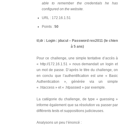
able to remember the credentials he has
configured on the website.
URL : 172.16.1.51
Points :
50
tl;dr : Login : jducul – Password rex2011 (le chien
à 5 ans)
Pour ce challenge, une simple tentative d’accès à
« http://172.16.1.51 » nous demandait un login et
un mot de passe. D’après le titre du challenge, on
en conclu que l’authentification est une « Basic
Authentication », générée via un simple
« .htaccess » et « .htpasswd » par exemple.
La catégorie du challenge, de type « guessing »
informe également que sa résolution va passer par
différents tests et suppositions judicieuses.
Analysons un peu l’énoncé :