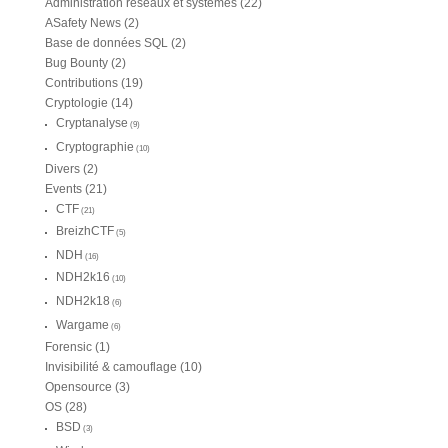
Administration réseaux et systèmes
(22)
ASafety News
(2)
Base de données SQL
(2)
Bug Bounty
(2)
Contributions
(19)
Cryptologie
(14)
Cryptanalyse
(9)
Cryptographie
(10)
Divers
(2)
Events
(21)
CTF
(21)
BreizhCTF
(5)
NDH
(16)
NDH2k16
(10)
NDH2k18
(6)
Wargame
(6)
Forensic
(1)
Invisibilité & camouflage
(10)
Opensource
(3)
OS
(28)
BSD
(3)