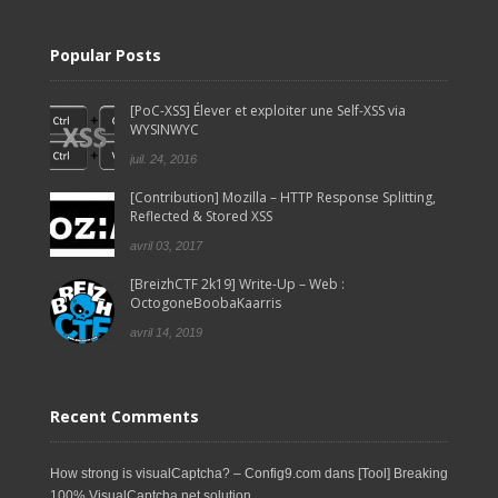
Popular Posts
[PoC-XSS] Élever et exploiter une Self-XSS via
WYSINWYC
juil. 24, 2016
[Contribution] Mozilla – HTTP Response Splitting,
Reflected & Stored XSS
avril 03, 2017
[BreizhCTF 2k19] Write-Up – Web :
OctogoneBoobaKaarris
avril 14, 2019
Recent Comments
How strong is visualCaptcha? – Config9.com
dans
[Tool] Breaking
100% VisualCaptcha.net solution