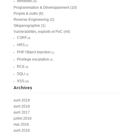
Windows
(16)
Programmation & Développement
(10)
Projets & outils
(6)
Reverse-Engineering
(2)
Stéganographie
(1)
Vulnérabilités, exploits et PoC
(44)
CSRF
(8)
HRS
(1)
PHP Object Injection
(1)
Privilege escalation
(4)
RCE
(9)
SQLi
(1)
XSS
(24)
Archives
avril 2019
avril 2018
avril 2017
juillet 2016
mai 2016
avril 2016