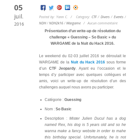
05
juil.
Posted by: Yann C. / Category:
CTF
/
Divers
/
Events
/
NDH
/
NDH2k16
/
Wargame
/
Aucun commentaire
2016
Présentation d’un write-up de résolution du
challenge « Guessing – So Basic » du
WARGAME de la Nuit du Hack 2016.
Le weekend du 02-03 juillet 2016 se déroulait le
WARGAME de la
Nuit du Hack 2016
sous forme
d’un
CTF Jeopardy
. Ayant eu l’occasion et le
temps d’y participer avec quelques collègues et
amis, voici un write-up de résolution d’un des
challenges auquel nous avons pu participer.
Catégorie :
Guessing
Nom :
So Basic
Description :
Mister Julien Ducul has a dog
named Rex, his dog is 5 years old and so he
wanna make a fancy website in order to mahe
this birthday special. Unfortunately, he is not