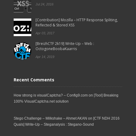
Jul 24, 2016
[Contribution] Mozilla – HTTP Response Spliting,
Reflected & Stored XSS
Apr 03, 2017
[BreizhCTF 2k19] Write-Up – Web :
OctogoneBoobaKaarris
Apr 14, 2019
Recent Comments
How strong is visualCaptcha? – Config9.com
on
[Tool] Breaking
100% VisualCaptcha.net solution
Stego Challenge – Milkshake – Ahmet AKAN
on
[CTF NDH 2016
Quals] Write-Up – Steganalysis : Stegano-Sound