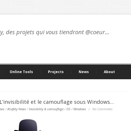
ty, des projets qui vous tiendront @coeur…
Online Tools
Projects
News
About
 L’invisibilité et le camouflage sous Windows…
ews
/
ASafety News
/
Invisibility & camouflage
/
OS
/
Windows
/
No Comments