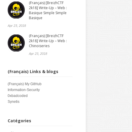
(Français) [BreizhCTF
2k18] Write-Up – Web :
Basique Simple Simple
Basique
Apr 23, 2018
(Français) [BreizhCTF
2k18] Write-Up – Web :
Chinoiseries
Apr 23, 2018
(Français) Links & blogs
(Français)
My GitHub
Information-Security
0xbadcoded
Synetis
Catégories