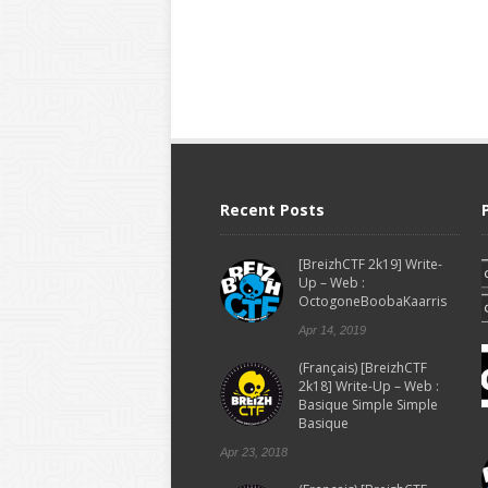
Recent Posts
[BreizhCTF 2k19] Write-
Up – Web :
OctogoneBoobaKaarris
Apr 14, 2019
(Français) [BreizhCTF
2k18] Write-Up – Web :
Basique Simple Simple
Basique
Apr 23, 2018