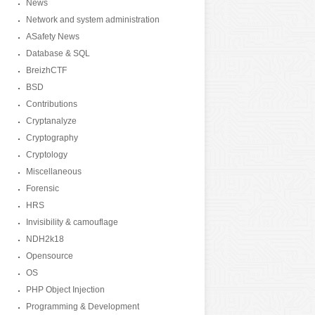
News
Network and system administration
ASafety News
Database & SQL
BreizhCTF
BSD
Contributions
Cryptanalyze
Cryptography
Cryptology
Miscellaneous
Forensic
HRS
Invisibility & camouflage
NDH2k18
Opensource
OS
PHP Object Injection
Programming & Development