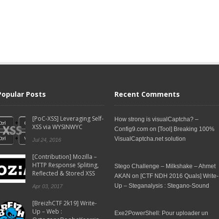
Popular Posts
Recent Comments
[PoC-XSS] Leveraging Self-
How strong is visualCaptcha? –
XSS via WYSINWYC
Config9.com
on
[Tool] Breaking 100%
VisualCaptcha.net solution
Jul 24, 2016
[Contribution] Mozilla –
HTTP Response Spliting,
Stego Challenge – Milkshake – Ahmet
Reflected & Stored XSS
AKAN
on
[CTF NDH 2016 Quals] Write-
Up – Steganalysis : Stegano-Sound
Apr 03, 2017
[BreizhCTF 2k19] Write-
Up – Web :
Exe2PowerShell: Pour uploader un