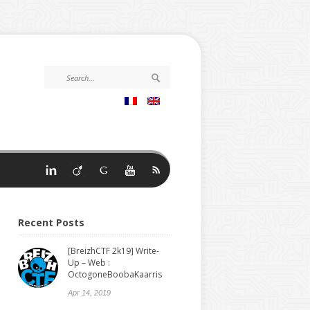
Recent Posts
[BreizhCTF 2k19] Write-
Up – Web :
OctogoneBoobaKaarris
Apr 14, 2019