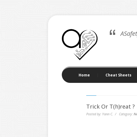
ASafe
Home
Cheat Sheets
Trick Or T(h)reat ?
Posted by: Yann C. / Category:
N