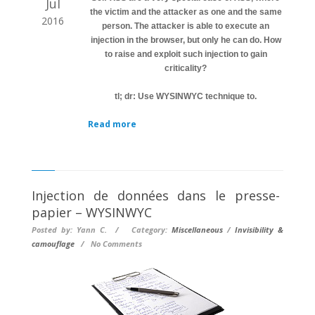
Jul
the victim and the attacker as one and the same
2016
person. The attacker is able to execute an
injection in the browser, but only he can do. How
to raise and exploit such injection to gain
criticality?
tl; dr: Use WYSINWYC technique to.
Read more
Injection de données dans le presse-
papier – WYSINWYC
Posted by: Yann C. / Category:
Miscellaneous
/
Invisibility &
camouflage
/
No Comments