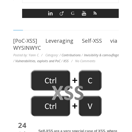
[PoC-XSS] Leveraging Self-XSS via
WYSINWYC
Posted by: Yann C. / Category:
/
Contributions
/
Invisibility & camouflage
/
Vulnerabilities, exploits and PoC
/
XSS
/
No Comments
24
Self-XSS are a very special case of XSS, where