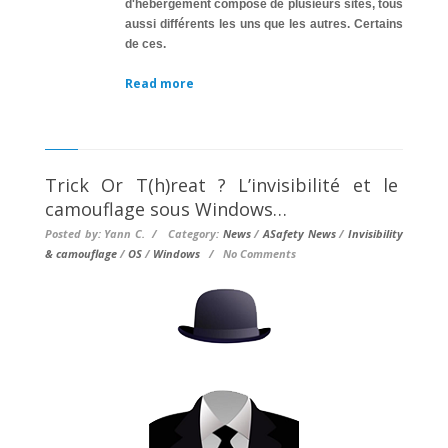
d'hébergement composé de plusieurs sites, tous
aussi différents les uns que les autres. Certains
de ces.
Read more
Trick Or T(h)reat ? L’invisibilité et le
camouflage sous Windows…
Posted by: Yann C. / Category:
News
/
ASafety News
/
Invisibility
& camouflage
/
OS
/
Windows
/
No Comments