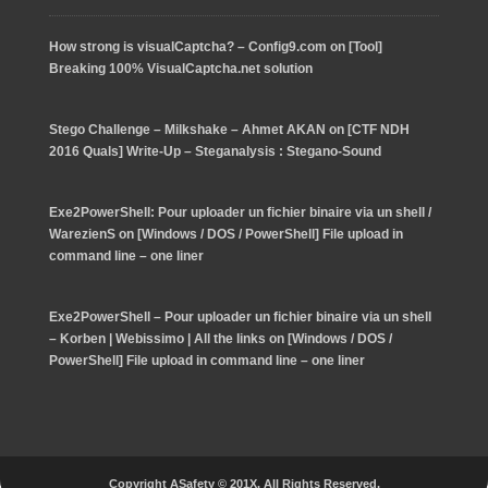
How strong is visualCaptcha? – Config9.com
on
[Tool]
Breaking 100% VisualCaptcha.net solution
Stego Challenge – Milkshake – Ahmet AKAN
on
[CTF NDH
2016 Quals] Write-Up – Steganalysis : Stegano-Sound
Exe2PowerShell: Pour uploader un fichier binaire via un shell /
WarezienS
on
[Windows / DOS / PowerShell] File upload in
command line – one liner
Exe2PowerShell – Pour uploader un fichier binaire via un shell
– Korben | Webissimo | All the links
on
[Windows / DOS /
PowerShell] File upload in command line – one liner
Copyright ASafety © 201X. All Rights Reserved.