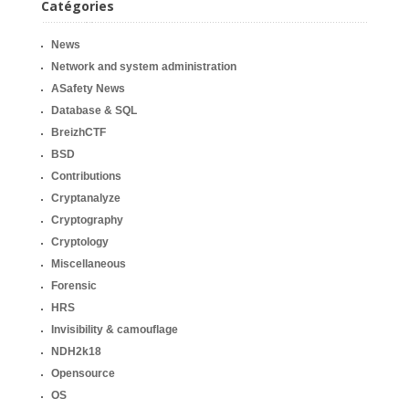
Catégories
News
Network and system administration
ASafety News
Database & SQL
BreizhCTF
BSD
Contributions
Cryptanalyze
Cryptography
Cryptology
Miscellaneous
Forensic
HRS
Invisibility & camouflage
NDH2k18
Opensource
OS