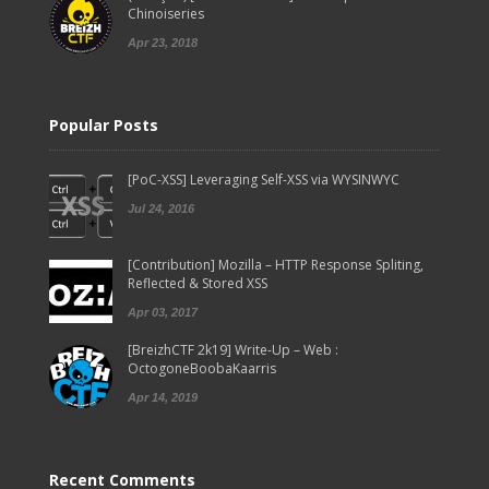
Chinoiseries
Apr 23, 2018
Popular Posts
[PoC-XSS] Leveraging Self-XSS via WYSINWYC
Jul 24, 2016
[Contribution] Mozilla – HTTP Response Spliting,
Reflected & Stored XSS
Apr 03, 2017
[BreizhCTF 2k19] Write-Up – Web :
OctogoneBoobaKaarris
Apr 14, 2019
Recent Comments