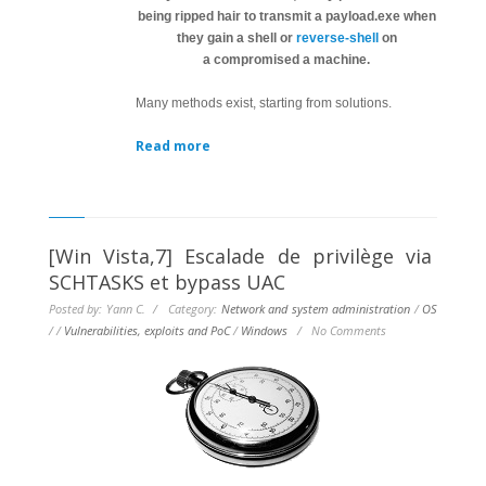
being ripped hair to transmit a payload.exe when
they gain a shell or
reverse-shell
on
a compromised a machine.
Many methods exist, starting from solutions.
Read more
[Win Vista,7] Escalade de privilège via
SCHTASKS et bypass UAC
Posted by: Yann C. / Category:
Network and system administration
/
OS
/
/
Vulnerabilities, exploits and PoC
/
Windows
/
No Comments