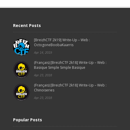
Recent Posts
[BreizhCTF 2k19] Write-Up – Web :
OctogoneBoobaKaarris
Apr 14, 2019
(Français) [BreizhCTF 2k18] Write-Up – Web :
Basique Simple Simple Basique
Apr 23, 2018
(Français) [BreizhCTF 2k18] Write-Up – Web :
Chinoiseries
Apr 23, 2018
Popular Posts