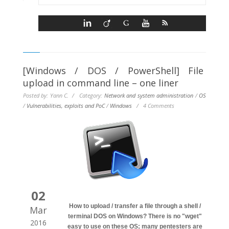
[Windows / DOS / PowerShell] File
upload in command line – one liner
Posted by: Yann C. / Category:
Network and system administration
/
OS
/
Vulnerabilities, exploits and PoC
/
Windows
/
4 Comments
02
How to upload / transfer a file through a shell /
Mar
terminal DOS on Windows? There is no "wget"
2016
easy to use on these OS; many pentesters are