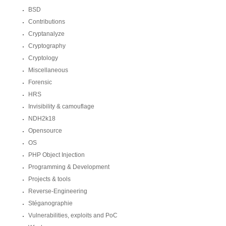
BSD
Contributions
Cryptanalyze
Cryptography
Cryptology
Miscellaneous
Forensic
HRS
Invisibility & camouflage
NDH2k18
Opensource
OS
PHP Object Injection
Programming & Development
Projects & tools
Reverse-Engineering
Stéganographie
Vulnerabilities, exploits and PoC