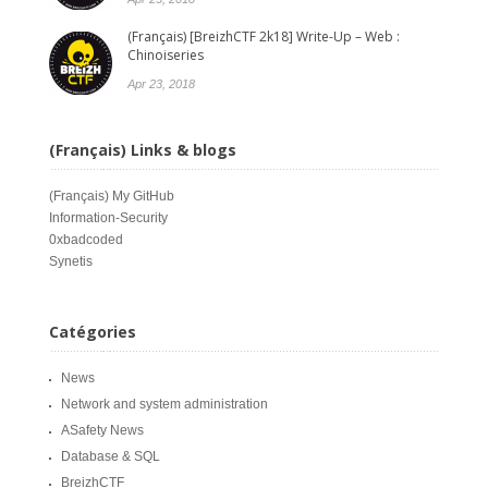
(Français) [BreizhCTF 2k18] Write-Up – Web :
Chinoiseries
Apr 23, 2018
(Français) Links & blogs
(Français)
My GitHub
Information-Security
0xbadcoded
Synetis
Catégories
News
Network and system administration
ASafety News
Database & SQL
BreizhCTF