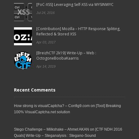
[PoC-XSS] Leveraging Self-XSS via WYSINWYC
Jul 24, 2016
[Contribution] Mozilla – HTTP Response Spliting,
Reflected & Stored XSS
Apr 03, 2017
[BreizhCTF 2k19] Write-Up – Web :
OctogoneBoobaKaarris
Apr 14, 2019
Recent Comments
How strong is visualCaptcha? – Config9.com
on
[Tool] Breaking
100% VisualCaptcha.net solution
Stego Challenge – Milkshake – Ahmet AKAN
on
[CTF NDH 2016
Quals] Write-Up – Steganalysis : Stegano-Sound