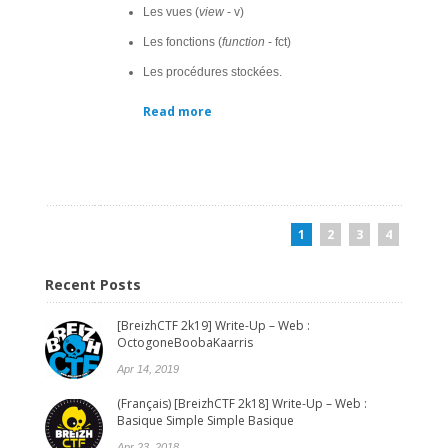
Les vues (
view
- v)
Les fonctions (
function
- fct)
Les procédures stockées.
Read more
1
2
3
4
Recent Posts
[BreizhCTF 2k19] Write-Up – Web :
OctogoneBoobaKaarris
Apr 14, 2019
(Français) [BreizhCTF 2k18] Write-Up – Web :
Basique Simple Simple Basique
Apr 23, 2018