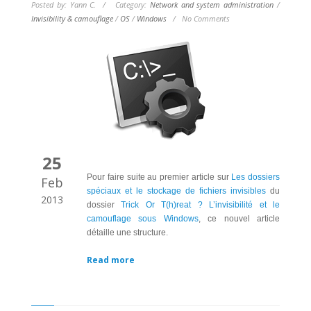
Posted by: Yann C. / Category:
Network and system administration
/
Invisibility & camouflage
/
OS
/
Windows
/
No Comments
25
Pour faire suite au premier article sur
Les dossiers
Feb
spéciaux et le stockage de fichiers invisibles
du
2013
dossier
Trick Or T(h)reat ? L’invisibilité et le
camouflage sous Windows
, ce nouvel article
détaille une structure.
Read more