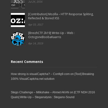
Jul 24, 2016
[Contribution] Mozilla – HTTP Response Spliting,
Reflected & Stored XSS
Apr 03, 2017
[BreizhCTF 2k19] Write-Up – Web :
OctogoneBoobaKaarris
Apr 14, 2019
Recent Comments
How strong is visualCaptcha? – Config9.com
on
[Tool] Breaking
100% VisualCaptcha.net solution
Stego Challenge – Milkshake – Ahmet AKAN
on
[CTF NDH 2016
Quals] Write-Up – Steganalysis : Stegano-Sound