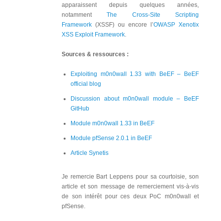
apparaissent depuis quelques années,
notamment
The Cross-Site Scripting
Framework
(XSSF) ou encore l’
OWASP Xenotix
XSS Exploit Framework
.
Sources & ressources :
Exploiting m0n0wall 1.33 with BeEF – BeEF
official blog
Discussion about m0n0wall module – BeEF
GitHub
Module m0n0wall 1.33 in BeEF
Module pfSense 2.0.1 in BeEF
Article Synetis
Je remercie Bart Leppens pour sa courtoisie, son
article et son message de remerciement vis-à-vis
de son intérêt pour ces deux PoC m0n0wall et
pfSense.