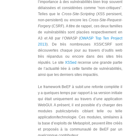
l’importance à des vulnérabilités bien trop souvent
délaissées et considérées comme “non-critiques”.
Telles que le
Cross-Site-Scripting
(XSS persisent,
non-persistent) ou encore les
Cross-Site-Request-
Forgery
(CSRF). A titre de rappel, ces deux familles
de vulnérabilités sont placées respectivement en
A3 et A8 par l’OWASP (
OWASP Top Ten Project
2013
). De très nombreuses XSS/CSRF sont
découvertes chaque jour au travers d’outils web
très répandus ou encore dans des sites très
réputés. Le site
XSSed
recense une grande partie
de l’actualité liée à cette famille de vulnérabilités,
ainsi que les derniers sites impactés.
Le framework BeEF à subit une refonte complète il
y a quelques temps par rapport à sa version initiale
qui était uniquement au travers d’une application
WebGUI. A présent, il est possible d’y charger des
modules publics/privés ciblant telle ou telle
application/technologie. Ces modules, similaires à
la base d’exploits de Metasploit, peuvent être créés
et proposés à la communauté de BeEF par un
quelconque contributeur.