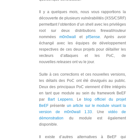
Il y a quelques mois, nous vous rapportions la
découverte de plusieurs vulnérabilités (XSS/CSRF)
permettant l’obtention d’un shell avec les privilèges
root sur deux distributions firewall/routeur
nommées
m0n0wall
et
pfSense
. Après avoir
échangé avec les équipes de développement
respectives de ces deux projets pour détailler les
vecteurs d’attaques et les PoC, de
nouvelles
releases
ont vu le jour.
Suite à ces corrections et ces nouvelles versions,
les détails des PoC ont été divulgués au public.
Deux des principaux PoC viennent d’être intégrés
en tant que module au sein du framework BeEF
par
Bart Leppens
. Le
blog officiel du projet
BeEF
présente
un article sur le module visant la
version de m0n0wall 1.33
. Une
vidéo de
démonstration
du module est également
disponible.
Il existe d’autres alternatives à BeEF qui