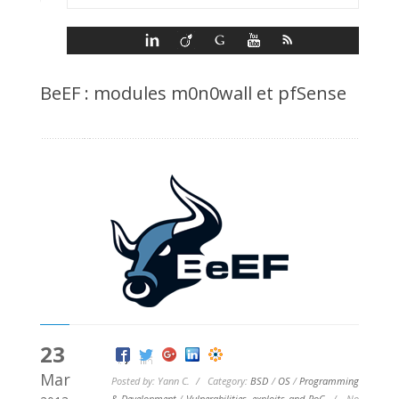
BeEF : modules m0n0wall et pfSense
23
Mar
Posted by: Yann C. / Category:
BSD
/
OS
/
Programming
& Development
/
Vulnerabilities, exploits and PoC
/
No