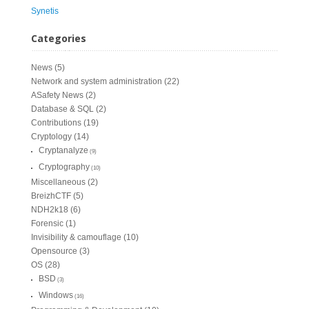
Synetis
Categories
News
(5)
Network and system administration
(22)
ASafety News
(2)
Database & SQL
(2)
Contributions
(19)
Cryptology
(14)
Cryptanalyze
(9)
Cryptography
(10)
Miscellaneous
(2)
BreizhCTF
(5)
NDH2k18
(6)
Forensic
(1)
Invisibility & camouflage
(10)
Opensource
(3)
OS
(28)
BSD
(3)
Windows
(16)