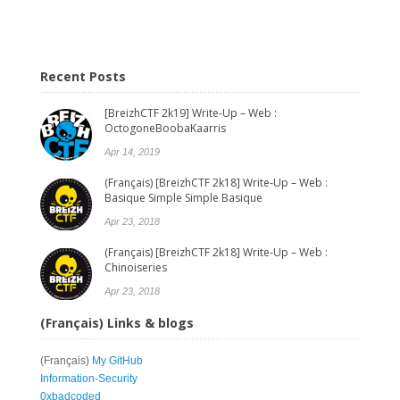
Recent Posts
[BreizhCTF 2k19] Write-Up – Web :
OctogoneBoobaKaarris
Apr 14, 2019
(Français) [BreizhCTF 2k18] Write-Up – Web :
Basique Simple Simple Basique
Apr 23, 2018
(Français) [BreizhCTF 2k18] Write-Up – Web :
Chinoiseries
Apr 23, 2018
(Français) Links & blogs
(Français)
My GitHub
Information-Security
0xbadcoded