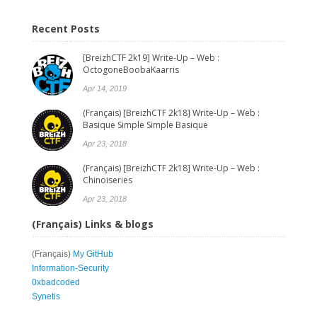
Recent Posts
[BreizhCTF 2k19] Write-Up – Web :
OctogoneBoobaKaarris
Apr 14, 2019
(Français) [BreizhCTF 2k18] Write-Up – Web :
Basique Simple Simple Basique
Apr 23, 2018
(Français) [BreizhCTF 2k18] Write-Up – Web :
Chinoiseries
Apr 23, 2018
(Français) Links & blogs
(Français)
My GitHub
Information-Security
0xbadcoded
Synetis