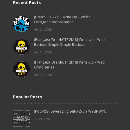
Recent Posts
[BreizhCTF 2k19] Write-Up – Web :
OctogoneBoobaKaarris
Apr 14, 2019
(Français) [BreizhCTF 2k18] Write-Up – Web :
Basique Simple Simple Basique
Apr 23, 2018
(Français) [BreizhCTF 2k18] Write-Up – Web :
Chinoiseries
Apr 23, 2018
Popular Posts
[PoC-XSS] Leveraging Self-XSS via WYSINWYC
Jul 24, 2016