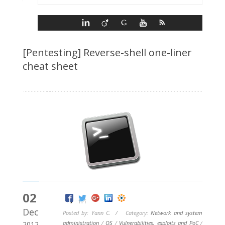
[Pentesting] Reverse-shell one-liner
cheat sheet
02
Dec
Posted by: Yann C. / Category:
Network and system
administration
/
OS
/
Vulnerabilities, exploits and PoC
/
2012