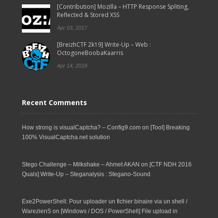
[Contribution] Mozilla – HTTP Response Spliting,
Reflected & Stored XSS
Apr 03, 2017
[BreizhCTF 2k19] Write-Up – Web :
OctogoneBoobaKaarris
Apr 14, 2019
Recent Comments
How strong is visualCaptcha? – Config9.com
on
[Tool] Breaking
100% VisualCaptcha.net solution
Stego Challenge – Milkshake – Ahmet AKAN
on
[CTF NDH 2016
Quals] Write-Up – Steganalysis : Stegano-Sound
Exe2PowerShell: Pour uploader un fichier binaire via un shell /
WarezienS
on
[Windows / DOS / PowerShell] File upload in