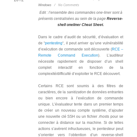
Windows
/
No Comments
Edit : l’ensemble des commandes one-liner sont à
présents centralisées au sein de la page
Reverse-
shell oneliner Cheat Sheet
.
Dans le cadre d’audit de sécurité, d’évaluation et
de “
pentesting
“, il peut arriver qu’une vulnérabilité
d’exécution de commande soit découverte (
RCE –
Remote Command Execution
). L’auditeur
nécessite rapidement de disposer d’un shell
complet interactif en fonction de la
complexité/difficulté d’exploiter le RCE découvert.
Certains RCE sont soumis à des filtres de
caractères, de la
sanitization
de données entrantes
ou bien encore à l’exécution de commande
unique. L’évaluateur tente dans un premier temps
de créer un nouveau compte système, d’ajouter
une nouvelle clé SSH ou un fichier .rhosts pour se
connecter à distance sur la machine. Si de telles
actions s’avèrent infructueuses, le pentesteur peut
s’orienter vers l’obtention d’un reverse-shell