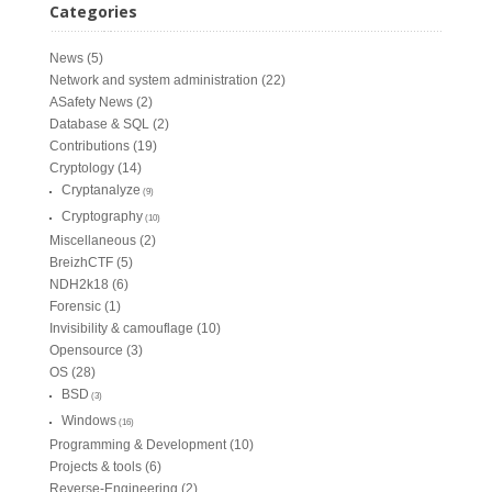
Categories
News
(5)
Network and system administration
(22)
ASafety News
(2)
Database & SQL
(2)
Contributions
(19)
Cryptology
(14)
Cryptanalyze
(9)
Cryptography
(10)
Miscellaneous
(2)
BreizhCTF
(5)
NDH2k18
(6)
Forensic
(1)
Invisibility & camouflage
(10)
Opensource
(3)
OS
(28)
BSD
(3)
Windows
(16)
Programming & Development
(10)
Projects & tools
(6)
Reverse-Engineering
(2)